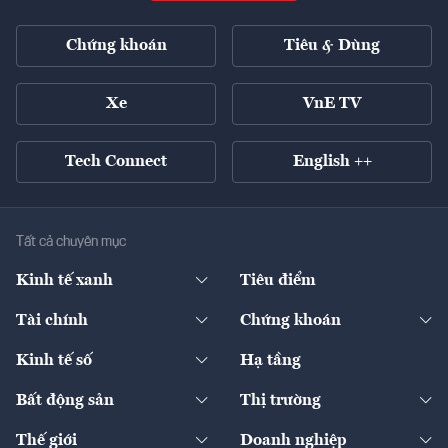
Chứng khoán
Tiêu & Dùng
Xe
VnE TV
Tech Connect
English ++
Tất cả chuyên mục
Kinh tế xanh
Tiêu điểm
Chuyển động xanh
Tài chính
Chứng khoán
Pháp lý
Ngân hàng
Doanh nghiệp niêm yết
Kinh tế số
Hạ tầng
Thương hiệu xanh
Thị trường vốn
Thị trường
Sản phẩm - Thị trường
Bất động sản
Thị trường
Diễn đàn
Thuế
Đầu tư
Tài sản số
Chính sách
Xuất nhập khẩu
Thế giới
Doanh nghiệp