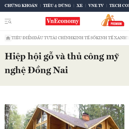
CHỨNG KHOÁN
TIÊU & DÙNG
XE
VNE TV
TECH CO
TIÊU ĐIỂM
ĐẦU TƯ
TÀI CHÍNH
KINH TẾ SỐ
KINH TẾ XANH
Hiệp hội gỗ và thủ công mỹ
nghệ Đồng Nai