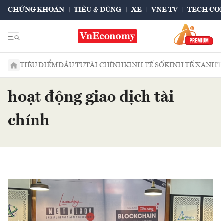
CHỨNG KHOÁN
TIÊU & DÙNG
XE
VNE TV
TECH CO
TIÊU ĐIỂM
ĐẦU TƯ
TÀI CHÍNH
KINH TẾ SỐ
KINH TẾ XANH
hoạt động giao dịch tài
chính