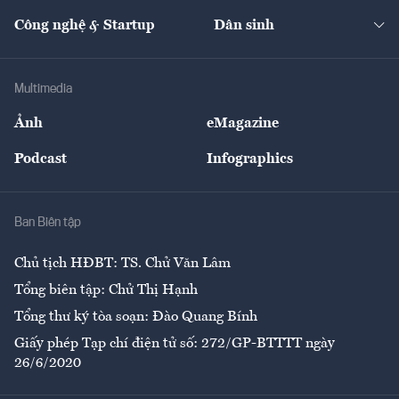
Kinh doanh
Kết nối
Tạp chí kinh tế Việt Nam
eMagazine
Nhà đầu tư
Du lịch
Công nghệ & Startup
Dân sinh
Tư vấn
Nông sản
Doanh nhân
Tư vấn Tiêu & Dùng
Infographics
Hạ tầng
Sức khỏe
Khung pháp lý
Doanh nghiệp
Địa phương
Thị trường
Bảo hiểm
Multimedia
Sự kiện
Nhân lực
Ảnh
eMagazine
Đẹp +
An sinh
Podcast
Infographics
Giải trí
Y tế
Nhà
Ban Biên tập
Ẩm thực
Chủ tịch HĐBT: TS. Chử Văn Lâm
Tổng biên tập: Chử Thị Hạnh
Tổng thư ký tòa soạn: Đào Quang Bính
Giấy phép Tạp chí điện tử số: 272/GP-BTTTT ngày
26/6/2020