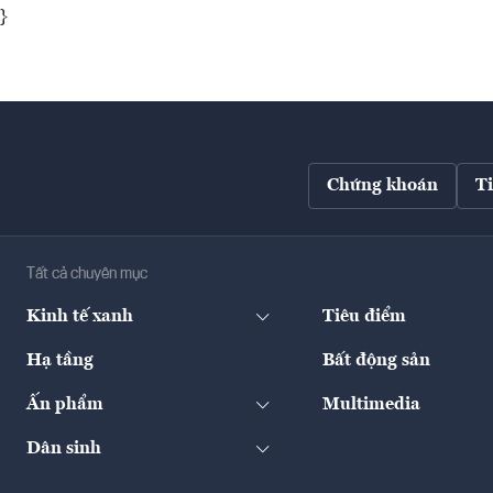
}
Chứng khoán
T
Tất cả chuyên mục
Kinh tế xanh
Tiêu điểm
Hạ tầng
Bất động sản
Ấn phẩm
Multimedia
Dân sinh