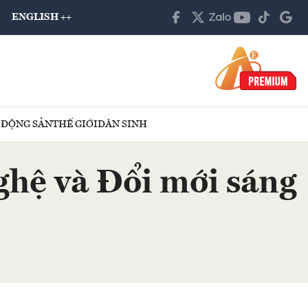
ENGLISH ++
 ĐỘNG SẢN
THẾ GIỚI
DÂN SINH
ghệ và Đổi mới sáng