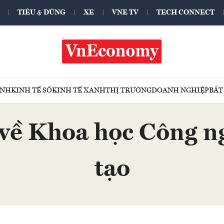
TIÊU & DÙNG
XE
VNE TV
TECH CONNECT
ÍNH
KINH TẾ SỐ
KINH TẾ XANH
THỊ TRƯỜNG
DOANH NGHIỆP
BẤT
về Khoa học Công n
tạo