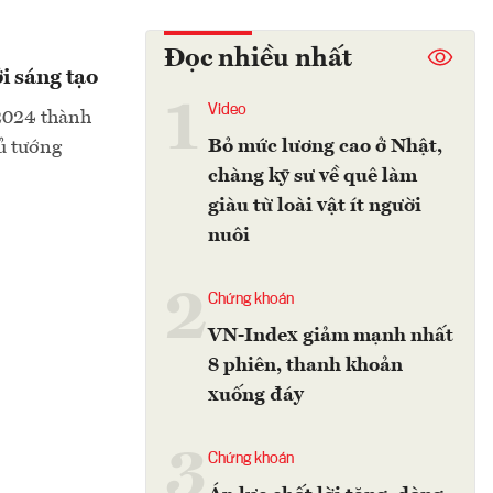
Đọc nhiều nhất
i sáng tạo
1
Video
2024 thành
Bỏ mức lương cao ở Nhật,
ủ tướng
chàng kỹ sư về quê làm
giàu từ loài vật ít người
nuôi
2
Chứng khoán
VN-Index giảm mạnh nhất
8 phiên, thanh khoản
xuống đáy
3
Chứng khoán