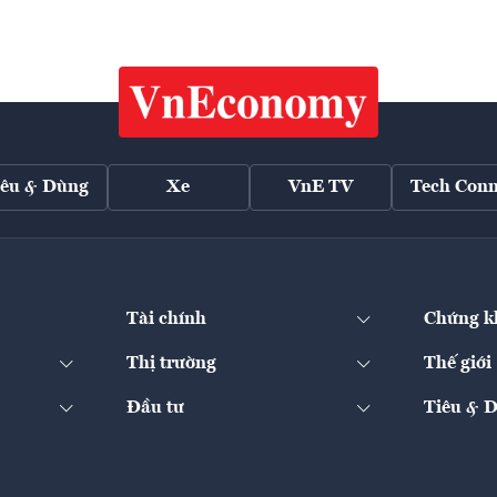
iêu & Dùng
Xe
VnE TV
Tech Conn
Tài chính
Chứng k
Thị trường
Thế giới
Đầu tư
Tiêu & 