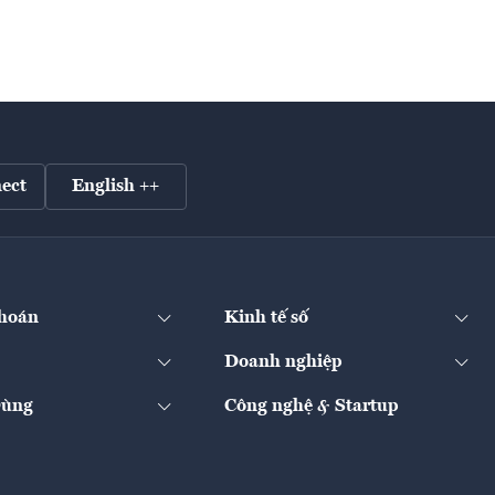
ect
English ++
hoán
Kinh tế số
Doanh nghiệp
Dùng
Công nghệ & Startup