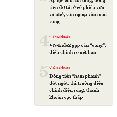
Áp lực chốt lời tăng, dòng
tiền đỡ tốt ở cổ phiếu vừa
và nhỏ, vốn ngoại vẫn mua
ròng
4
Chứng khoán
VN-Index gặp cản “cứng”,
điều chỉnh rõ nét hơn
5
Chứng khoán
Dòng tiền “hãm phanh”
đột ngột, thị trường điều
chỉnh diện rộng, thanh
khoản cực thấp