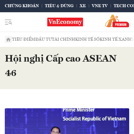
CHỨNG KHOÁN
TIÊU & DÙNG
XE
VNE TV
TECH CO
TIÊU ĐIỂM
ĐẦU TƯ
TÀI CHÍNH
KINH TẾ SỐ
KINH TẾ XANH
Hội nghị Cấp cao ASEAN
46