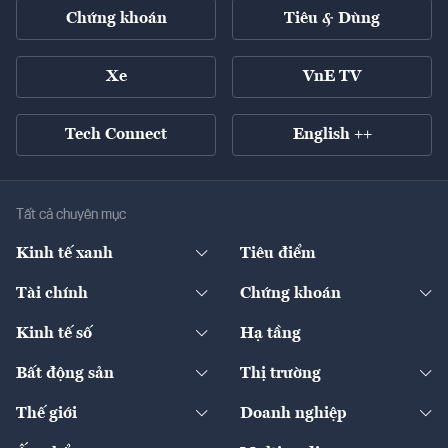
Chứng khoán
Tiêu & Dùng
Xe
VnE TV
Tech Connect
English ++
Tất cả chuyên mục
Kinh tế xanh
Tiêu điểm
Chuyển động xanh
Tài chính
Chứng khoán
Pháp lý
Ngân hàng
Doanh nghiệp niêm yết
Kinh tế số
Hạ tầng
Thương hiệu xanh
Thị trường vốn
Thị trường
Sản phẩm - Thị trường
Bất động sản
Thị trường
Diễn đàn
Thuế
Đầu tư
Tài sản số
Chính sách
Xuất nhập khẩu
Thế giới
Doanh nghiệp
Bảo hiểm
Quốc tế
Dịch vụ số
Thị trường
Khung pháp lý
Kinh tế
Chuyển động