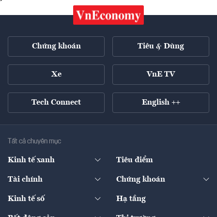
Chứng khoán
Tiêu & Dùng
Xe
VnE TV
Tech Connect
English ++
Tất cả chuyên mục
Kinh tế xanh
Tiêu điểm
Chuyển động xanh
Tài chính
Chứng khoán
Pháp lý
Ngân hàng
Doanh nghiệp niêm yết
Kinh tế số
Hạ tầng
Thương hiệu xanh
Thị trường vốn
Thị trường
Sản phẩm - Thị trường