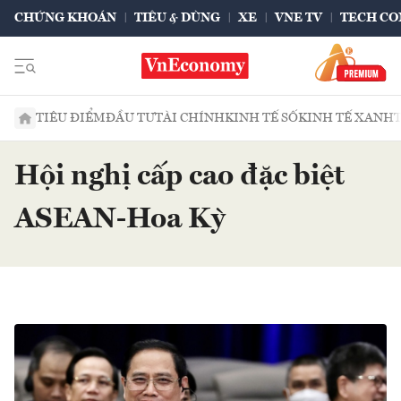
CHỨNG KHOÁN
TIÊU & DÙNG
XE
VNE TV
TECH CO
TIÊU ĐIỂM
ĐẦU TƯ
TÀI CHÍNH
KINH TẾ SỐ
KINH TẾ XANH
Hội nghị cấp cao đặc biệt
ASEAN-Hoa Kỳ