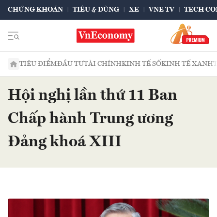
CHỨNG KHOÁN
TIÊU & DÙNG
XE
VNE TV
TECH CO
TIÊU ĐIỂM
ĐẦU TƯ
TÀI CHÍNH
KINH TẾ SỐ
KINH TẾ XANH
Hội nghị lần thứ 11 Ban
Chấp hành Trung ương
Đảng khoá XIII