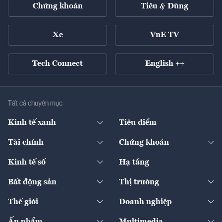
Chứng khoán
Tiêu & Dùng
Xe
VnE TV
Tech Connect
English ++
Tất cả chuyên mục
Kinh tế xanh
Tiêu điểm
Chuyển động xanh
Tài chính
Chứng khoán
Pháp lý
Ngân hàng
Doanh nghiệp niêm yết
Kinh tế số
Hạ tầng
Thương hiệu xanh
Thị trường vốn
Thị trường
Sản phẩm - Thị trường
Bất động sản
Thị trường
Diễn đàn
Thuế
Đầu tư
Tài sản số
Chính sách
Xuất nhập khẩu
Thế giới
Doanh nghiệp
Bảo hiểm
Quốc tế
Dịch vụ số
Thị trường
Khung pháp lý
Kinh tế
Chuyển động
Ấn phẩm
Multimedia