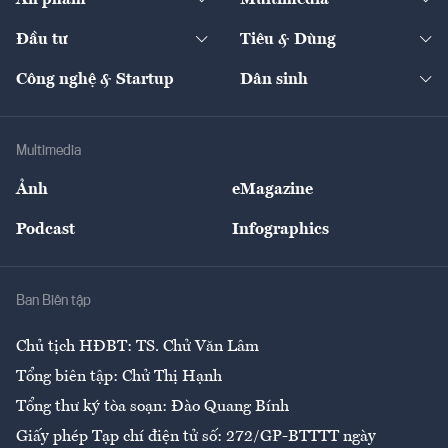
Khung pháp lý
Start-up
Dự án
Công nghiệp
Chuyển động 24h
Đối thoại
The Guide
Video
Đầu tư
Tiêu & Dùng
Quản trị số
Cafe BĐS
Thị trường
Kinh doanh
Kết nối
Tạp chí kinh tế Việt Nam
eMagazine
Nhà đầu tư
Du lịch
Công nghệ & Startup
Dân sinh
Tư vấn
Nông sản
Doanh nhân
Tư vấn Tiêu & Dùng
Infographics
Hạ tầng
Sức khỏe
Khung pháp lý
Doanh nghiệp
Địa phương
Thị trường
Bảo hiểm
Multimedia
Sự kiện
Nhân lực
Ảnh
eMagazine
Đẹp +
An sinh
Podcast
Infographics
Giải trí
Y tế
Nhà
Ban Biên tập
Ẩm thực
Chủ tịch HĐBT: TS. Chử Văn Lâm
Tổng biên tập: Chử Thị Hạnh
Tổng thư ký tòa soạn: Đào Quang Bính
Giấy phép Tạp chí điện tử số: 272/GP-BTTTT ngày