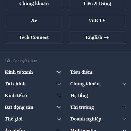
Chứng khoán
Tiêu & Dùng
Xe
VnE TV
Tech Connect
English ++
Tất cả chuyên mục
Kinh tế xanh
Tiêu điểm
Chuyển động xanh
Tài chính
Chứng khoán
Pháp lý
Ngân hàng
Doanh nghiệp niêm yết
Kinh tế số
Hạ tầng
Thương hiệu xanh
Thị trường vốn
Thị trường
Sản phẩm - Thị trường
Bất động sản
Thị trường
Diễn đàn
Thuế
Đầu tư
Tài sản số
Chính sách
Xuất nhập khẩu
Thế giới
Doanh nghiệp
Bảo hiểm
Quốc tế
Dịch vụ số
Thị trường
Khung pháp lý
Kinh tế
Chuyển động
Ấn phẩm
Multimedia