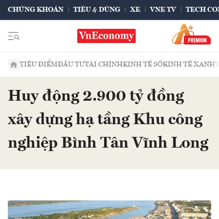
CHỨNG KHOÁN
TIÊU & DÙNG
XE
VNE TV
TECH CO
TIÊU ĐIỂM
ĐẦU TƯ
TÀI CHÍNH
KINH TẾ SỐ
KINH TẾ XANH
Huy động 2.900 tỷ đồng
xây dựng hạ tầng Khu công
nghiệp Bình Tân Vĩnh Long