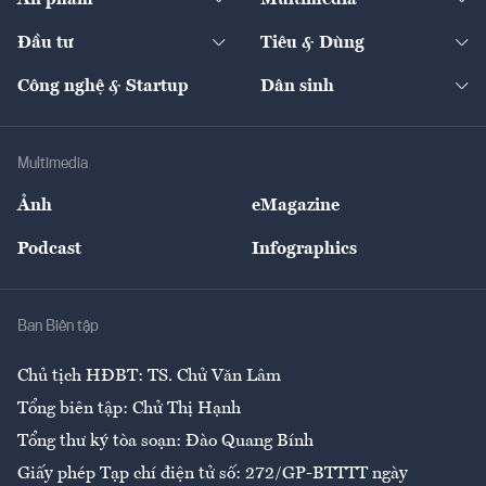
Khung pháp lý
Start-up
Dự án
Công nghiệp
Chuyển động 24h
Đối thoại
The Guide
Video
Đầu tư
Tiêu & Dùng
Quản trị số
Cafe BĐS
Thị trường
Kinh doanh
Kết nối
Tạp chí kinh tế Việt Nam
eMagazine
Nhà đầu tư
Du lịch
Công nghệ & Startup
Dân sinh
Tư vấn
Nông sản
Doanh nhân
Tư vấn Tiêu & Dùng
Infographics
Hạ tầng
Sức khỏe
Khung pháp lý
Doanh nghiệp
Địa phương
Thị trường
Bảo hiểm
Multimedia
Sự kiện
Nhân lực
Ảnh
eMagazine
Đẹp +
An sinh
Podcast
Infographics
Giải trí
Y tế
Nhà
Ban Biên tập
Ẩm thực
Chủ tịch HĐBT: TS. Chử Văn Lâm
Tổng biên tập: Chử Thị Hạnh
Tổng thư ký tòa soạn: Đào Quang Bính
Giấy phép Tạp chí điện tử số: 272/GP-BTTTT ngày