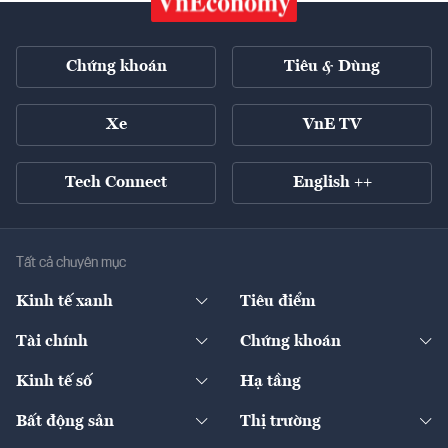
Chứng khoán
Tiêu & Dùng
Xe
VnE TV
Tech Connect
English ++
Tất cả chuyên mục
Kinh tế xanh
Tiêu điểm
Chuyển động xanh
Tài chính
Chứng khoán
Pháp lý
Ngân hàng
Doanh nghiệp niêm yết
Kinh tế số
Hạ tầng
Thương hiệu xanh
Thị trường vốn
Thị trường
Sản phẩm - Thị trường
Bất động sản
Thị trường
Diễn đàn
Thuế
Đầu tư
Tài sản số