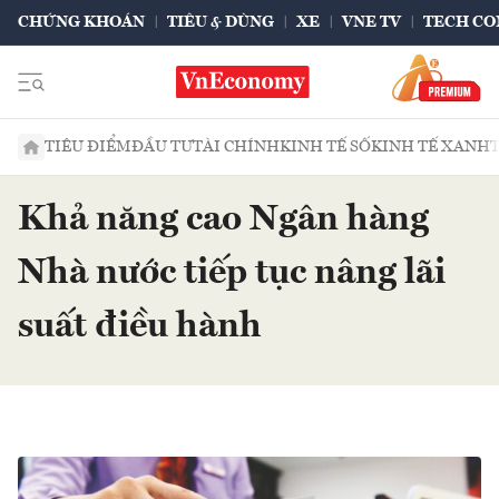
CHỨNG KHOÁN
TIÊU & DÙNG
XE
VNE TV
TECH CO
TIÊU ĐIỂM
ĐẦU TƯ
TÀI CHÍNH
KINH TẾ SỐ
KINH TẾ XANH
Khả năng cao Ngân hàng
Nhà nước tiếp tục nâng lãi
suất điều hành