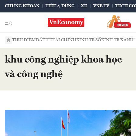
CHỨNG KHOÁN
TIÊU & DÙNG
XE
VNE TV
TECH CO
TIÊU ĐIỂM
ĐẦU TƯ
TÀI CHÍNH
KINH TẾ SỐ
KINH TẾ XANH
khu công nghiệp khoa học
và công nghệ