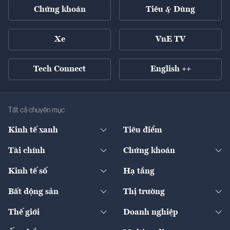
Chứng khoán
Tiêu & Dùng
Xe
VnE TV
Tech Connect
English ++
Tất cả chuyên mục
Kinh tế xanh
Tiêu điểm
Chuyển động xanh
Tài chính
Chứng khoán
Pháp lý
Ngân hàng
Doanh nghiệp niêm yết
Kinh tế số
Hạ tầng
Thương hiệu xanh
Thị trường vốn
Thị trường
Sản phẩm - Thị trường
Bất động sản
Thị trường
Diễn đàn
Thuế
Đầu tư
Tài sản số
Chính sách
Xuất nhập khẩu
Thế giới
Doanh nghiệp
Bảo hiểm
Quốc tế
Dịch vụ số
Thị trường
Khung pháp lý
Kinh tế
Chuyển động