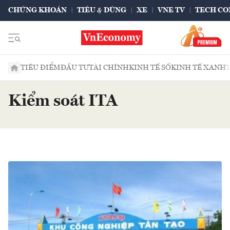
CHỨNG KHOÁN
TIÊU & DÙNG
XE
VNE TV
TECH CO
TIÊU ĐIỂM
ĐẦU TƯ
TÀI CHÍNH
KINH TẾ SỐ
KINH TẾ XANH
Kiểm soát ITA