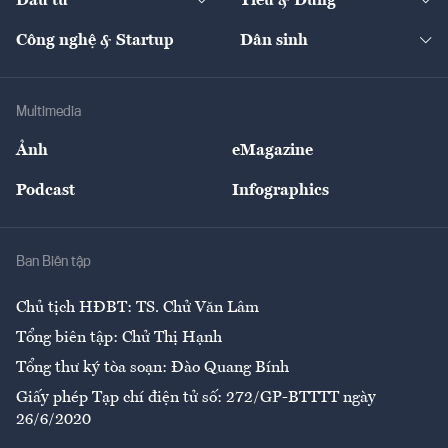
Đầu tư
Tiêu & Dùng
Quản trị số
Cafe BĐS
Thị trường
Kinh doanh
Kết nối
Tạp chí kinh tế Việt Nam
eMagazine
Nhà đầu tư
Du lịch
Công nghệ & Startup
Dân sinh
Tư vấn
Nông sản
Doanh nhân
Tư vấn Tiêu & Dùng
Infographics
Hạ tầng
Sức khỏe
Khung pháp lý
Doanh nghiệp
Địa phương
Thị trường
Bảo hiểm
Multimedia
Sự kiện
Nhân lực
Ảnh
eMagazine
Đẹp +
An sinh
Podcast
Infographics
Giải trí
Y tế
Nhà
Ban Biên tập
Ẩm thực
Chủ tịch HĐBT: TS. Chử Văn Lâm
Tổng biên tập: Chử Thị Hạnh
Tổng thư ký tòa soạn: Đào Quang Bính
Giấy phép Tạp chí điện tử số: 272/GP-BTTTT ngày
26/6/2020