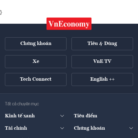
}
Chứng khoán
Tiêu & Dùng
Xe
VnE TV
Tech Connect
English ++
Tất cả chuyên mục
Kinh tế xanh
Tiêu điểm
Chuyển động xanh
Tài chính
Chứng khoán
Pháp lý
Ngân hàng
Doanh nghiệp niêm yết