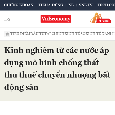
CHỨNG KHOÁN
TIÊU & DÙNG
XE
VNE TV
TECH CO
TIÊU ĐIỂM
ĐẦU TƯ
TÀI CHÍNH
KINH TẾ SỐ
KINH TẾ XANH
Kinh nghiệm từ các nước áp
dụng mô hình chống thất
thu thuế chuyển nhượng bất
động sản