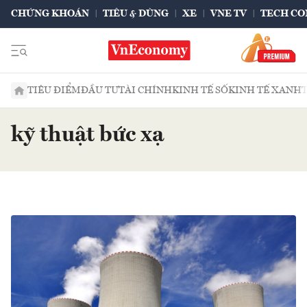
CHỨNG KHOÁN
TIÊU & DÙNG
XE
VNE TV
TECH CO
TIÊU ĐIỂM
ĐẦU TƯ
TÀI CHÍNH
KINH TẾ SỐ
KINH TẾ XANH
kỹ thuật bức xạ