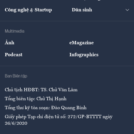
Cafe BĐS
Thị trường
Kinh doanh
Kết nối
Tạp chí kinh tế Việt Nam
eMagazine
Nhà đầu tư
Du lịch
Công nghệ & Startup
Dân sinh
Tư vấn
Nông sản
Doanh nhân
Tư vấn Tiêu & Dùng
Infographics
Hạ tầng
Sức khỏe
Khung pháp lý
Doanh nghiệp
Địa phương
Thị trường
Bảo hiểm
Multimedia
Sự kiện
Nhân lực
Ảnh
eMagazine
Đẹp +
An sinh
Podcast
Infographics
Giải trí
Y tế
Nhà
Ban Biên tập
Ẩm thực
Chủ tịch HĐBT: TS. Chử Văn Lâm
Tổng biên tập: Chử Thị Hạnh
Tổng thư ký tòa soạn: Đào Quang Bính
Giấy phép Tạp chí điện tử số: 272/GP-BTTTT ngày
26/6/2020