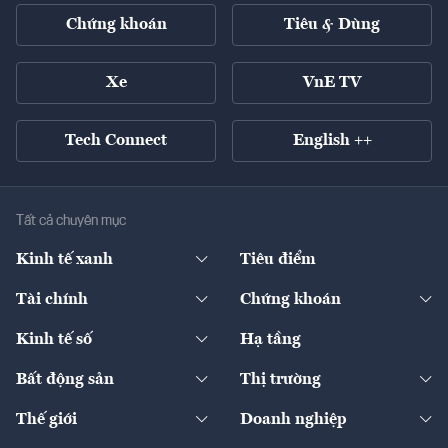
Chứng khoán
Tiêu & Dùng
Xe
VnE TV
Tech Connect
English ++
Tất cả chuyên mục
Kinh tế xanh
Tiêu điểm
Chuyển động xanh
Tài chính
Chứng khoán
Pháp lý
Ngân hàng
Doanh nghiệp niêm yết
Kinh tế số
Hạ tầng
Thương hiệu xanh
Thị trường vốn
Thị trường
Sản phẩm - Thị trường
Bất động sản
Thị trường
Diễn đàn
Thuế
Đầu tư
Tài sản số
Chính sách
Xuất nhập khẩu
Thế giới
Doanh nghiệp
Bảo hiểm
Quốc tế
Dịch vụ số
Thị trường
Khung pháp lý
Kinh tế
Chuyển động