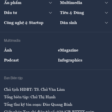
Ấn phẩm
Multimedia
Khung pháp lý
Start-up
Dự án
Công nghiệp
Chuyển động 24h
Đối thoại
The Guide
Video
Đầu tư
Tiêu & Dùng
Quản trị số
Cafe BĐS
Thị trường
Kinh doanh
Kết nối
Tạp chí kinh tế Việt Nam
eMagazine
Nhà đầu tư
Du lịch
Công nghệ & Startup
Dân sinh
Tư vấn
Nông sản
Doanh nhân
Tư vấn Tiêu & Dùng
Infographics
Hạ tầng
Sức khỏe
Khung pháp lý
Doanh nghiệp
Địa phương
Thị trường
Bảo hiểm
Multimedia
Sự kiện
Nhân lực
Ảnh
eMagazine
Đẹp +
An sinh
Podcast
Infographics
Giải trí
Y tế
Nhà
Ban Biên tập
Ẩm thực
Chủ tịch HĐBT: TS. Chử Văn Lâm
Tổng biên tập: Chử Thị Hạnh
Tổng thư ký tòa soạn: Đào Quang Bính