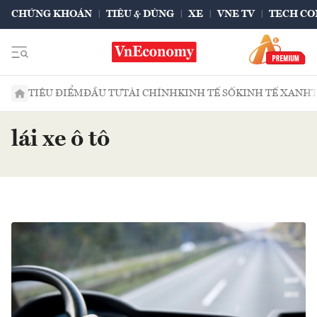
CHỨNG KHOÁN
TIÊU & DÙNG
XE
VNE TV
TECH CO
TIÊU ĐIỂM
ĐẦU TƯ
TÀI CHÍNH
KINH TẾ SỐ
KINH TẾ XANH
lái xe ô tô