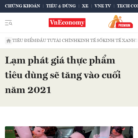
CHỨNG KHOÁN
TIÊU & DÙNG
XE
VNE TV
TECH CO
TIÊU ĐIỂM
ĐẦU TƯ
TÀI CHÍNH
KINH TẾ SỐ
KINH TẾ XANH
Lạm phát giá thực phẩm
tiêu dùng sẽ tăng vào cuối
năm 2021