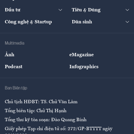
Start-up
Dự án
Công nghiệp
Chuyển động 24h
Đối thoại
The Guide
Video
Đầu tư
Tiêu & Dùng
Quản trị số
Cafe BĐS
Thị trường
Kinh doanh
Kết nối
Tạp chí kinh tế Việt Nam
eMagazine
Nhà đầu tư
Du lịch
Công nghệ & Startup
Dân sinh
Tư vấn
Nông sản
Doanh nhân
Tư vấn Tiêu & Dùng
Infographics
Hạ tầng
Sức khỏe
Khung pháp lý
Doanh nghiệp
Địa phương
Thị trường
Bảo hiểm
Multimedia
Sự kiện
Nhân lực
Ảnh
eMagazine
Đẹp +
An sinh
Podcast
Infographics
Giải trí
Y tế
Nhà
Ban Biên tập
Ẩm thực
Chủ tịch HĐBT: TS. Chử Văn Lâm
Tổng biên tập: Chử Thị Hạnh
Tổng thư ký tòa soạn: Đào Quang Bính
Giấy phép Tạp chí điện tử số: 272/GP-BTTTT ngày