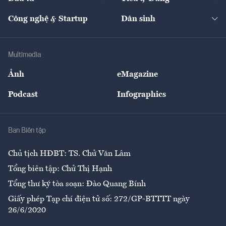
Quản trị số
Cafe BĐS
Thị trường
Kinh doanh
Kết nối
Tạp chí kinh tế Việt Nam
eMagazine
Nhà đầu tư
Du lịch
Công nghệ & Startup
Dân sinh
Tư vấn
Nông sản
Doanh nhân
Tư vấn Tiêu & Dùng
Infographics
Hạ tầng
Sức khỏe
Khung pháp lý
Doanh nghiệp
Địa phương
Thị trường
Bảo hiểm
Multimedia
Sự kiện
Nhân lực
Ảnh
eMagazine
Đẹp +
An sinh
Podcast
Infographics
Giải trí
Y tế
Nhà
Ban Biên tập
Ẩm thực
Chủ tịch HĐBT: TS. Chử Văn Lâm
Tổng biên tập: Chử Thị Hạnh
Tổng thư ký tòa soạn: Đào Quang Bính
Giấy phép Tạp chí điện tử số: 272/GP-BTTTT ngày
26/6/2020