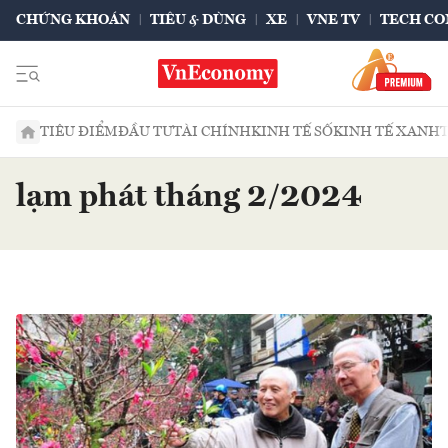
CHỨNG KHOÁN
TIÊU & DÙNG
XE
VNE TV
TECH CO
TIÊU ĐIỂM
ĐẦU TƯ
TÀI CHÍNH
KINH TẾ SỐ
KINH TẾ XANH
lạm phát tháng 2/2024