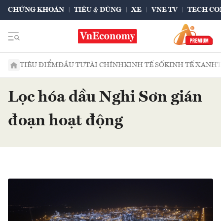
CHỨNG KHOÁN
TIÊU & DÙNG
XE
VNE TV
TECH CO
TIÊU ĐIỂM
ĐẦU TƯ
TÀI CHÍNH
KINH TẾ SỐ
KINH TẾ XANH
Lọc hóa dầu Nghi Sơn gián
đoạn hoạt động