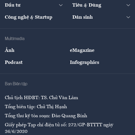
The Guide
Video
Đầu tư
Tiêu & Dùng
Quản trị số
Cafe BĐS
Thị trường
Kinh doanh
Kết nối
Tạp chí kinh tế Việt Nam
eMagazine
Nhà đầu tư
Du lịch
Công nghệ & Startup
Dân sinh
Tư vấn
Nông sản
Doanh nhân
Tư vấn Tiêu & Dùng
Infographics
Hạ tầng
Sức khỏe
Khung pháp lý
Doanh nghiệp
Địa phương
Thị trường
Bảo hiểm
Multimedia
Sự kiện
Nhân lực
Ảnh
eMagazine
Đẹp +
An sinh
Podcast
Infographics
Giải trí
Y tế
Nhà
Ban Biên tập
Ẩm thực
Chủ tịch HĐBT: TS. Chử Văn Lâm
Tổng biên tập: Chử Thị Hạnh
Tổng thư ký tòa soạn: Đào Quang Bính
Giấy phép Tạp chí điện tử số: 272/GP-BTTTT ngày
26/6/2020