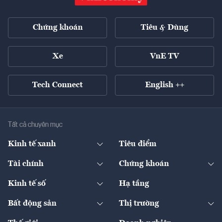
Chứng khoán
Tiêu & Dùng
Xe
VnE TV
Tech Connect
English ++
Tất cả chuyên mục
Kinh tế xanh
Tiêu điểm
Chuyển động xanh
Tài chính
Chứng khoán
Pháp lý
Ngân hàng
Doanh nghiệp niêm yết
Kinh tế số
Hạ tầng
Thương hiệu xanh
Thị trường vốn
Thị trường
Sản phẩm - Thị trường
Bất động sản
Thị trường
Diễn đàn
Thuế
Đầu tư
Tài sản số
Chính sách
Xuất nhập khẩu