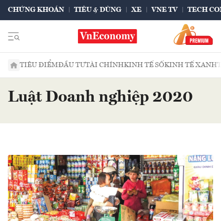
CHỨNG KHOÁN
TIÊU & DÙNG
XE
VNE TV
TECH CO
TIÊU ĐIỂM
ĐẦU TƯ
TÀI CHÍNH
KINH TẾ SỐ
KINH TẾ XANH
Luật Doanh nghiệp 2020