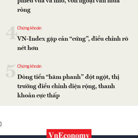
phiếu vừa và nhỏ, vốn ngoại vẫn mua
ròng
4
Chứng khoán
VN-Index gặp cản “cứng”, điều chỉnh rõ
nét hơn
5
Chứng khoán
Dòng tiền “hãm phanh” đột ngột, thị
trường điều chỉnh diện rộng, thanh
khoản cực thấp
}