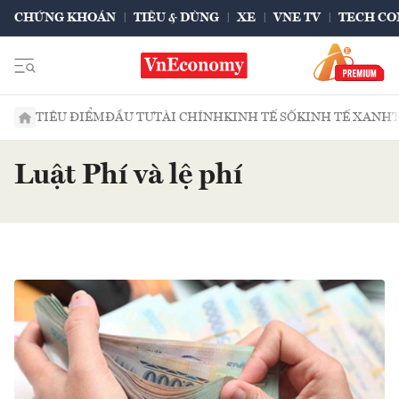
CHỨNG KHOÁN
TIÊU & DÙNG
XE
VNE TV
TECH CO
TIÊU ĐIỂM
ĐẦU TƯ
TÀI CHÍNH
KINH TẾ SỐ
KINH TẾ XANH
Luật Phí và lệ phí