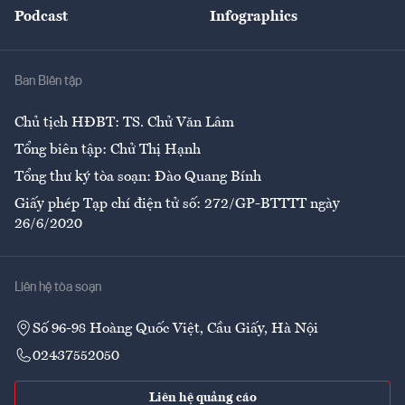
Podcast
Infographics
Giải trí
Y tế
Nhà
Ban Biên tập
Ẩm thực
Chủ tịch HĐBT: TS. Chử Văn Lâm
Tổng biên tập: Chử Thị Hạnh
Tổng thư ký tòa soạn: Đào Quang Bính
Giấy phép Tạp chí điện tử số: 272/GP-BTTTT ngày
26/6/2020
Liên hệ tòa soạn
Số 96-98 Hoàng Quốc Việt, Cầu Giấy, Hà Nội
02437552050
Liên hệ quảng cáo