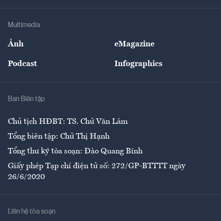
Hạ tầng
Sức khỏe
Khung pháp lý
Doanh nghiệp
Địa phương
Thị trường
Bảo hiểm
Multimedia
Sự kiện
Nhân lực
Ảnh
eMagazine
Đẹp +
An sinh
Podcast
Infographics
Giải trí
Y tế
Nhà
Ban Biên tập
Ẩm thực
Chủ tịch HĐBT: TS. Chử Văn Lâm
Tổng biên tập: Chử Thị Hạnh
Tổng thư ký tòa soạn: Đào Quang Bính
Giấy phép Tạp chí điện tử số: 272/GP-BTTTT ngày
26/6/2020
Liên hệ tòa soạn