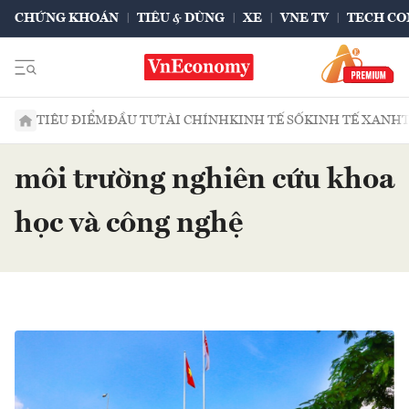
CHỨNG KHOÁN
TIÊU & DÙNG
XE
VNE TV
TECH CO
TIÊU ĐIỂM
ĐẦU TƯ
TÀI CHÍNH
KINH TẾ SỐ
KINH TẾ XANH
môi trường nghiên cứu khoa
học và công nghệ