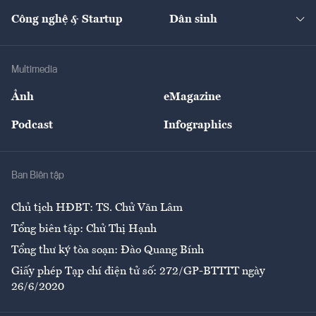
Kinh doanh
Kết nối
Tạp chí kinh tế Việt Nam
eMagazine
Nhà đầu tư
Du lịch
Công nghệ & Startup
Dân sinh
Tư vấn
Nông sản
Doanh nhân
Tư vấn Tiêu & Dùng
Infographics
Hạ tầng
Sức khỏe
Khung pháp lý
Doanh nghiệp
Địa phương
Thị trường
Bảo hiểm
Multimedia
Sự kiện
Nhân lực
Ảnh
eMagazine
Đẹp +
An sinh
Podcast
Infographics
Giải trí
Y tế
Nhà
Ban Biên tập
Ẩm thực
Chủ tịch HĐBT: TS. Chử Văn Lâm
Tổng biên tập: Chử Thị Hạnh
Tổng thư ký tòa soạn: Đào Quang Bính
Giấy phép Tạp chí điện tử số: 272/GP-BTTTT ngày
26/6/2020