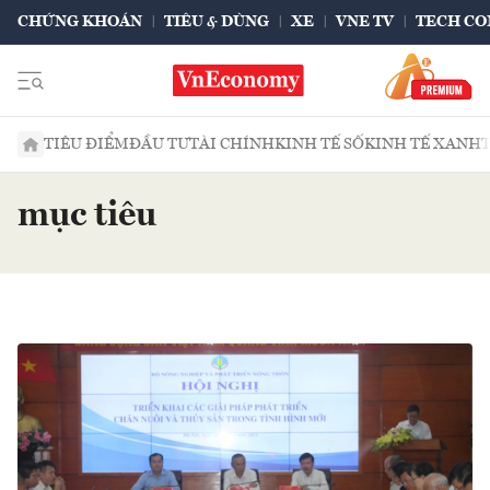
CHỨNG KHOÁN
TIÊU & DÙNG
XE
VNE TV
TECH CO
TIÊU ĐIỂM
ĐẦU TƯ
TÀI CHÍNH
KINH TẾ SỐ
KINH TẾ XANH
mục tiêu