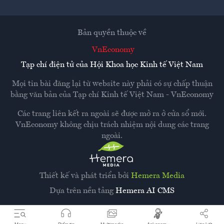
Bản quyền thuộc về
VnEconomy
Tạp chí điện tử của Hội Khoa học Kinh tế Việt Nam
Mọi tin bài đăng lại từ website này phải có sự chấp thuận
bằng văn bản của
Tạp chí Kinh tế Việt Nam - VnEconomy
Các trang liên kết ra ngoài sẽ được mở ra ở cửa sổ mới.
VnEconomy không chịu trách nhiệm nội dung các trang
ngoài.
Thiết kế và phát triển bởi
Hemera Media
Dựa trên nền tảng
Hemera AI CMS