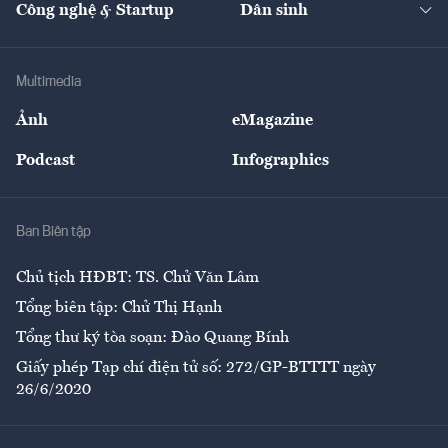
Công nghệ & Startup
Dân sinh
Tư vấn
Nông sản
Doanh nhân
Tư vấn Tiêu & Dùng
Infographics
Hạ tầng
Sức khỏe
Khung pháp lý
Doanh nghiệp
Địa phương
Thị trường
Bảo hiểm
Multimedia
Sự kiện
Nhân lực
Ảnh
eMagazine
Đẹp +
An sinh
Podcast
Infographics
Giải trí
Y tế
Nhà
Ban Biên tập
Ẩm thực
Chủ tịch HĐBT: TS. Chử Văn Lâm
Tổng biên tập: Chử Thị Hạnh
Tổng thư ký tòa soạn: Đào Quang Bính
Giấy phép Tạp chí điện tử số: 272/GP-BTTTT ngày
26/6/2020