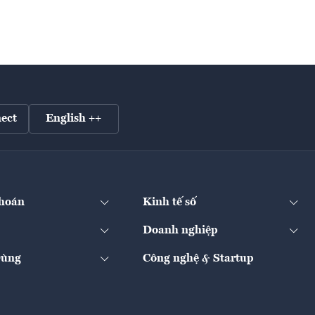
ect
English ++
hoán
Kinh tế số
Doanh nghiệp
Dùng
Công nghệ & Startup