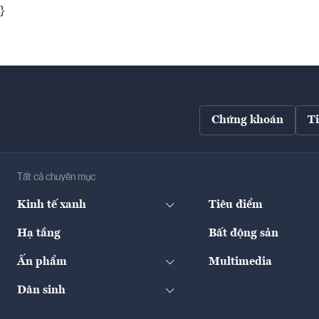
}
Chứng khoán
T
Tất cả chuyên mục
Kinh tế xanh
Tiêu điểm
Hạ tầng
Bất động sản
Ấn phẩm
Multimedia
Dân sinh