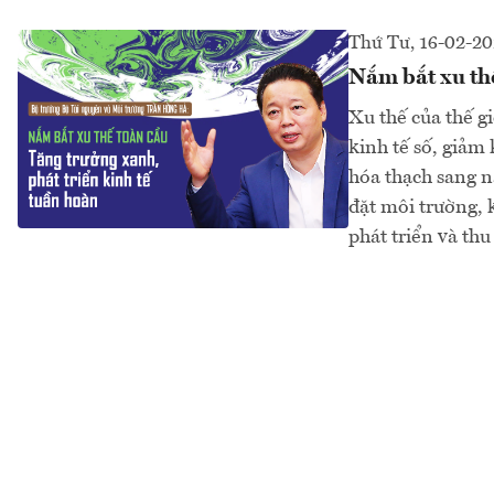
Thứ Tư, 16-02-2
Nắm bắt xu thế
Xu thế của thế gi
kinh tế số, giảm
hóa thạch sang n
đặt môi trường, k
phát triển và th