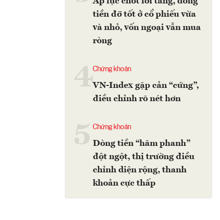
Áp lực chốt lời tăng, dòng
tiền đỡ tốt ở cổ phiếu vừa
và nhỏ, vốn ngoại vẫn mua
ròng
4
Chứng khoán
VN-Index gặp cản “cứng”,
điều chỉnh rõ nét hơn
5
Chứng khoán
Dòng tiền “hãm phanh”
đột ngột, thị trường điều
chỉnh diện rộng, thanh
khoản cực thấp