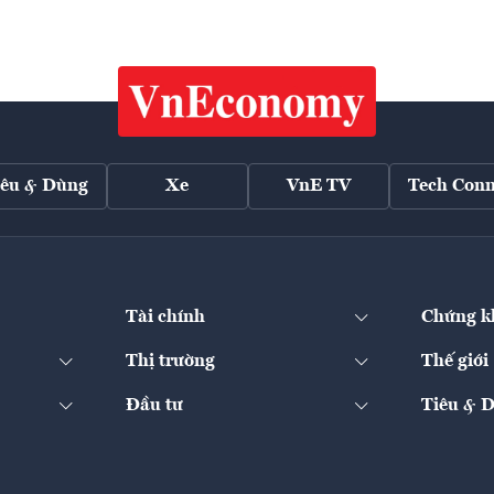
iêu & Dùng
Xe
VnE TV
Tech Conn
Tài chính
Chứng k
Thị trường
Thế giới
Đầu tư
Tiêu & 