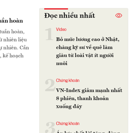
Đọc nhiều nhất
tuần hoàn
1
Video
 tuần hoàn,
Bỏ mức lương cao ở Nhật,
ừ nhiên liệu
chàng kỹ sư về quê làm
tự nhiên. Cần
giàu từ loài vật ít người
ự, kế hoạch
nuôi
2
Chứng khoán
VN-Index giảm mạnh nhất
8 phiên, thanh khoản
xuống đáy
3
Chứng khoán