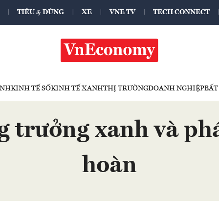
TIÊU & DÙNG
XE
VNE TV
TECH CONNECT
ÍNH
KINH TẾ SỐ
KINH TẾ XANH
THỊ TRƯỜNG
DOANH NGHIỆP
BẤT
 trưởng xanh và phá
hoàn