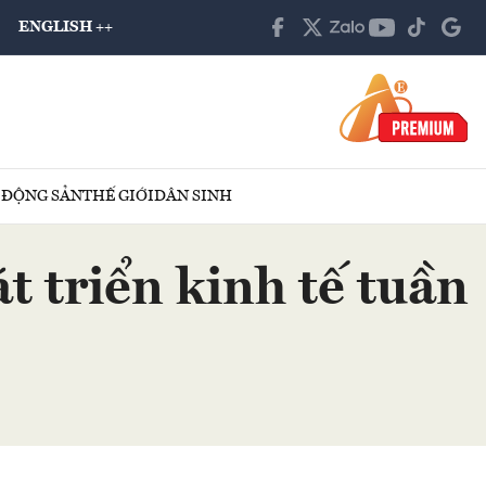
ENGLISH ++
 ĐỘNG SẢN
THẾ GIỚI
DÂN SINH
t triển kinh tế tuần