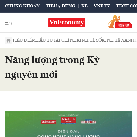
CHỨNG KHOÁN
TIÊU & DÙNG
XE
VNE TV
TECH CO
TIÊU ĐIỂM
ĐẦU TƯ
TÀI CHÍNH
KINH TẾ SỐ
KINH TẾ XANH
Năng lượng trong Kỷ
nguyên mới