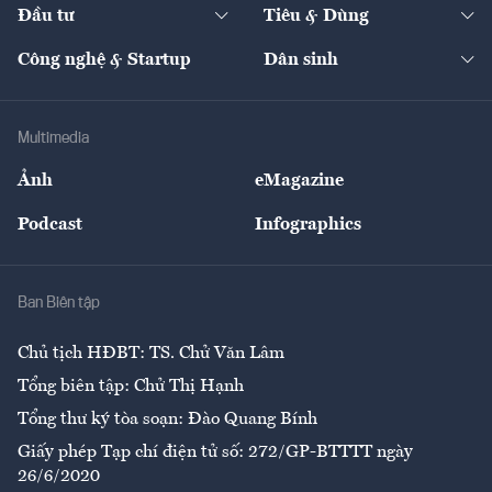
The Guide
Video
Đầu tư
Tiêu & Dùng
Quản trị số
Cafe BĐS
Thị trường
Kinh doanh
Kết nối
Tạp chí kinh tế Việt Nam
eMagazine
Nhà đầu tư
Du lịch
Công nghệ & Startup
Dân sinh
Tư vấn
Nông sản
Doanh nhân
Tư vấn Tiêu & Dùng
Infographics
Hạ tầng
Sức khỏe
Khung pháp lý
Doanh nghiệp
Địa phương
Thị trường
Bảo hiểm
Multimedia
Sự kiện
Nhân lực
Ảnh
eMagazine
Đẹp +
An sinh
Podcast
Infographics
Giải trí
Y tế
Nhà
Ban Biên tập
Ẩm thực
Chủ tịch HĐBT: TS. Chử Văn Lâm
Tổng biên tập: Chử Thị Hạnh
Tổng thư ký tòa soạn: Đào Quang Bính
Giấy phép Tạp chí điện tử số: 272/GP-BTTTT ngày
26/6/2020