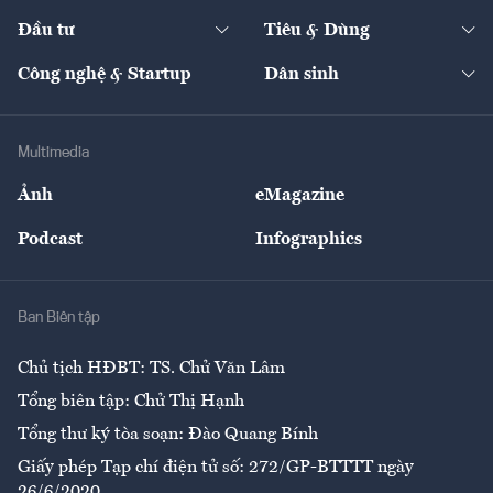
Dự án
Công nghiệp
Chuyển động 24h
Đối thoại
The Guide
Video
Đầu tư
Tiêu & Dùng
Quản trị số
Cafe BĐS
Thị trường
Kinh doanh
Kết nối
Tạp chí kinh tế Việt Nam
eMagazine
Nhà đầu tư
Du lịch
Công nghệ & Startup
Dân sinh
Tư vấn
Nông sản
Doanh nhân
Tư vấn Tiêu & Dùng
Infographics
Hạ tầng
Sức khỏe
Khung pháp lý
Doanh nghiệp
Địa phương
Thị trường
Bảo hiểm
Multimedia
Sự kiện
Nhân lực
Ảnh
eMagazine
Đẹp +
An sinh
Podcast
Infographics
Giải trí
Y tế
Nhà
Ban Biên tập
Ẩm thực
Chủ tịch HĐBT: TS. Chử Văn Lâm
Tổng biên tập: Chử Thị Hạnh
Tổng thư ký tòa soạn: Đào Quang Bính
Giấy phép Tạp chí điện tử số: 272/GP-BTTTT ngày
26/6/2020