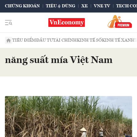
CHỨNG KHOÁN
TIÊU & DÙNG
XE
VNE TV
TECH CO
TIÊU ĐIỂM
ĐẦU TƯ
TÀI CHÍNH
KINH TẾ SỐ
KINH TẾ XANH
năng suất mía Việt Nam