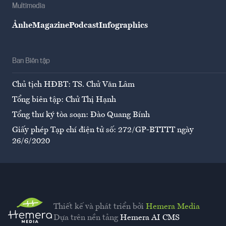
Multimedia
Ảnh
eMagazine
Podcast
Infographics
Ban Biên tập
Chủ tịch HĐBT: TS. Chử Văn Lâm
Tổng biên tập: Chử Thị Hạnh
Tổng thư ký tòa soạn: Đào Quang Bính
Giấy phép Tạp chí điện tử số: 272/GP-BTTTT ngày
26/6/2020
Thiết kế và phát triển bởi
Hemera Media
Dựa trên nền tảng
Hemera AI CMS