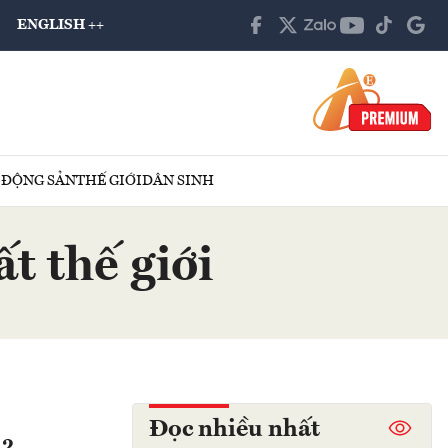
ENGLISH ++
 ĐỘNG SẢN
THẾ GIỚI
DÂN SINH
t thế giới
Đọc nhiều nhất
22