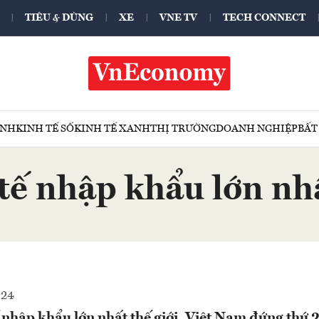
TIÊU & DÙNG
XE
VNE TV
TECH CONNECT
ÍNH
KINH TẾ SỐ
KINH TẾ XANH
THỊ TRƯỜNG
DOANH NGHIỆP
BẤT
tế nhập khẩu lớn nhấ
024
 nhập khẩu lớn nhất thế giới, Việt Nam đứng thứ 