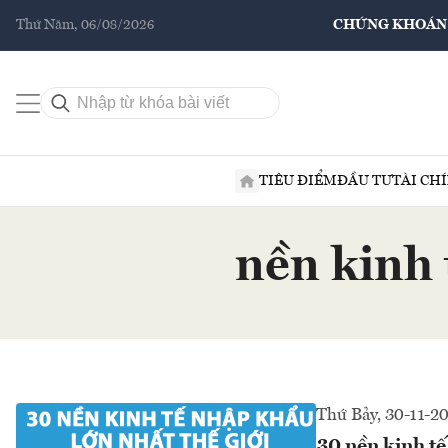
Thứ Năm, 06/08/2026
CHỨNG KHOÁN
TIÊU ĐIỂM
ĐẦU TƯ
TÀI CH
nền kinh 
Thứ Bảy, 30-11-2
30 nền kinh tế