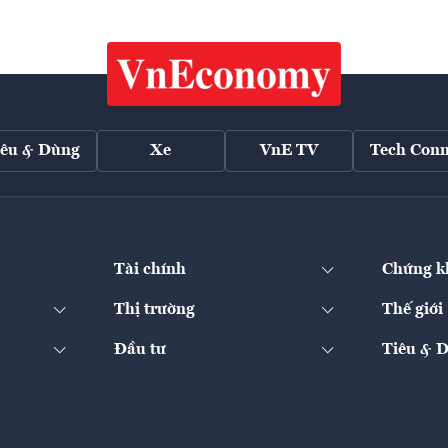
iêu & Dùng
Xe
VnE TV
Tech Conn
Tài chính
Chứng k
Thị trường
Thế giới
Đầu tư
Tiêu & 