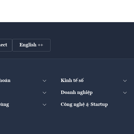
ect
English ++
hoán
Kinh tế số
Doanh nghiệp
Dùng
Công nghệ & Startup