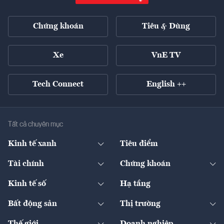
Chứng khoán
Tiêu & Dùng
Xe
VnE TV
Tech Connect
English ++
Tất cả chuyên mục
Kinh tế xanh
Tiêu điểm
Chuyển động xanh
Tài chính
Chứng khoán
Pháp lý
Ngân hàng
Doanh nghiệp niêm yết
Kinh tế số
Hạ tầng
Thương hiệu xanh
Thị trường vốn
Thị trường
Sản phẩm - Thị trường
Bất động sản
Thị trường
Diễn đàn
Thuế
Đầu tư
Tài sản số
Chính sách
Xuất nhập khẩu