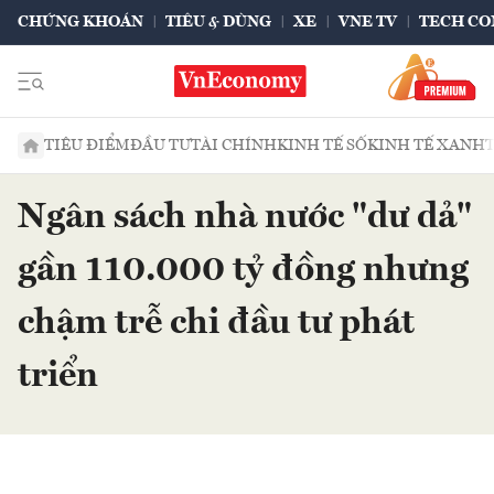
CHỨNG KHOÁN
TIÊU & DÙNG
XE
VNE TV
TECH CO
TIÊU ĐIỂM
ĐẦU TƯ
TÀI CHÍNH
KINH TẾ SỐ
KINH TẾ XANH
Ngân sách nhà nước "dư dả"
gần 110.000 tỷ đồng nhưng
chậm trễ chi đầu tư phát
triển