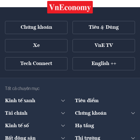
Chứng khoán
Tiêu & Dùng
Xe
VnE TV
Tech Connect
English ++
Tất cả chuyên mục
Kinh tế xanh
Tiêu điểm
Chuyển động xanh
Tài chính
Chứng khoán
Pháp lý
Ngân hàng
Doanh nghiệp niêm yết
Kinh tế số
Hạ tầng
Thương hiệu xanh
Thị trường vốn
Thị trường
Sản phẩm - Thị trường
Bất động sản
Thị trường