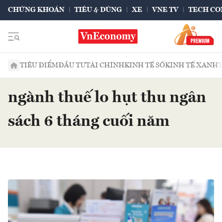
CHỨNG KHOÁN
TIÊU & DÙNG
XE
VNE TV
TECH CO
TIÊU ĐIỂM
ĐẦU TƯ
TÀI CHÍNH
KINH TẾ SỐ
KINH TẾ XANH
ngành thuế lo hụt thu ngân
sách 6 tháng cuối năm