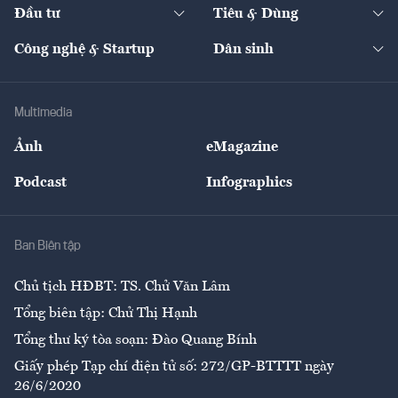
The Guide
Video
Đầu tư
Tiêu & Dùng
Quản trị số
Cafe BĐS
Thị trường
Kinh doanh
Kết nối
Tạp chí kinh tế Việt Nam
eMagazine
Nhà đầu tư
Du lịch
Công nghệ & Startup
Dân sinh
Tư vấn
Nông sản
Doanh nhân
Tư vấn Tiêu & Dùng
Infographics
Hạ tầng
Sức khỏe
Khung pháp lý
Doanh nghiệp
Địa phương
Thị trường
Bảo hiểm
Multimedia
Sự kiện
Nhân lực
Ảnh
eMagazine
Đẹp +
An sinh
Podcast
Infographics
Giải trí
Y tế
Nhà
Ban Biên tập
Ẩm thực
Chủ tịch HĐBT: TS. Chử Văn Lâm
Tổng biên tập: Chử Thị Hạnh
Tổng thư ký tòa soạn: Đào Quang Bính
Giấy phép Tạp chí điện tử số: 272/GP-BTTTT ngày
26/6/2020