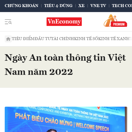
CHỨNG KHOÁN
TIÊU & DÙNG
XE
VNE TV
TECH CO
TIÊU ĐIỂM
ĐẦU TƯ
TÀI CHÍNH
KINH TẾ SỐ
KINH TẾ XANH
Ngày An toàn thông tin Việt
Nam năm 2022