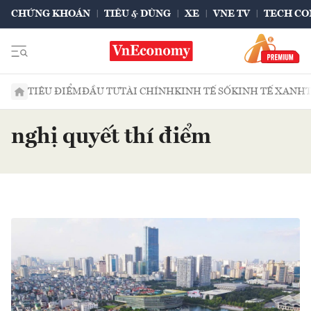
CHỨNG KHOÁN
TIÊU & DÙNG
XE
VNE TV
TECH CO
TIÊU ĐIỂM
ĐẦU TƯ
TÀI CHÍNH
KINH TẾ SỐ
KINH TẾ XANH
nghị quyết thí điểm