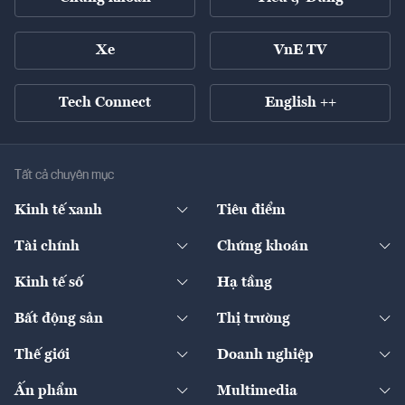
Xe
VnE TV
Tech Connect
English ++
Tất cả chuyên mục
Kinh tế xanh
Tiêu điểm
Chuyển động xanh
Tài chính
Chứng khoán
Pháp lý
Ngân hàng
Doanh nghiệp niêm yết
Kinh tế số
Hạ tầng
Thương hiệu xanh
Thị trường vốn
Thị trường
Sản phẩm - Thị trường
Bất động sản
Thị trường
Diễn đàn
Thuế
Đầu tư
Tài sản số
Chính sách
Xuất nhập khẩu
Thế giới
Doanh nghiệp
Bảo hiểm
Quốc tế
Dịch vụ số
Thị trường
Khung pháp lý
Kinh tế
Chuyển động
Ấn phẩm
Multimedia
Khung pháp lý
Start-up