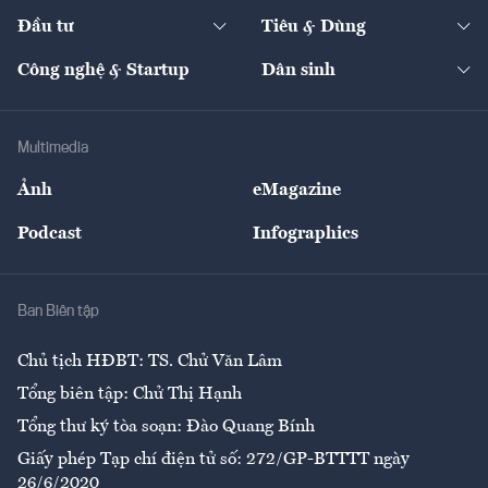
Dự án
Công nghiệp
Chuyển động 24h
Đối thoại
The Guide
Video
Đầu tư
Tiêu & Dùng
Quản trị số
Cafe BĐS
Thị trường
Kinh doanh
Kết nối
Tạp chí kinh tế Việt Nam
eMagazine
Nhà đầu tư
Du lịch
Công nghệ & Startup
Dân sinh
Tư vấn
Nông sản
Doanh nhân
Tư vấn Tiêu & Dùng
Infographics
Hạ tầng
Sức khỏe
Khung pháp lý
Doanh nghiệp
Địa phương
Thị trường
Bảo hiểm
Multimedia
Sự kiện
Nhân lực
Ảnh
eMagazine
Đẹp +
An sinh
Podcast
Infographics
Giải trí
Y tế
Nhà
Ban Biên tập
Ẩm thực
Chủ tịch HĐBT: TS. Chử Văn Lâm
Tổng biên tập: Chử Thị Hạnh
Tổng thư ký tòa soạn: Đào Quang Bính
Giấy phép Tạp chí điện tử số: 272/GP-BTTTT ngày
26/6/2020