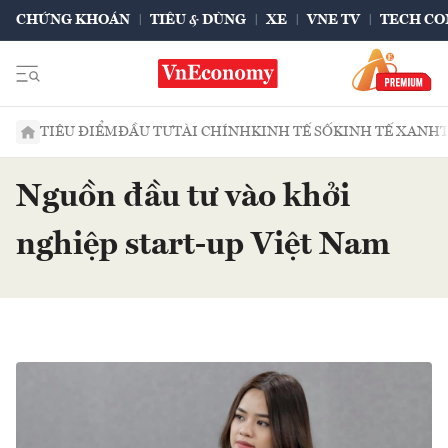
CHỨNG KHOÁN
TIÊU & DÙNG
XE
VNE TV
TECH CO
TIÊU ĐIỂM
ĐẦU TƯ
TÀI CHÍNH
KINH TẾ SỐ
KINH TẾ XANH
Nguồn đầu tư vào khởi
nghiệp start-up Việt Nam