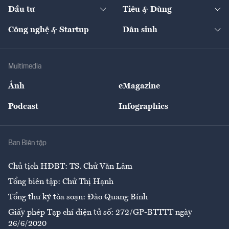
Chuyển động 24h
Đối thoại
The Guide
Video
Đầu tư
Tiêu & Dùng
Quản trị số
Cafe BĐS
Thị trường
Kinh doanh
Kết nối
Tạp chí kinh tế Việt Nam
eMagazine
Nhà đầu tư
Du lịch
Công nghệ & Startup
Dân sinh
Tư vấn
Nông sản
Doanh nhân
Tư vấn Tiêu & Dùng
Infographics
Hạ tầng
Sức khỏe
Khung pháp lý
Doanh nghiệp
Địa phương
Thị trường
Bảo hiểm
Multimedia
Sự kiện
Nhân lực
Ảnh
eMagazine
Đẹp +
An sinh
Podcast
Infographics
Giải trí
Y tế
Nhà
Ban Biên tập
Ẩm thực
Chủ tịch HĐBT: TS. Chử Văn Lâm
Tổng biên tập: Chử Thị Hạnh
Tổng thư ký tòa soạn: Đào Quang Bính
Giấy phép Tạp chí điện tử số: 272/GP-BTTTT ngày
26/6/2020