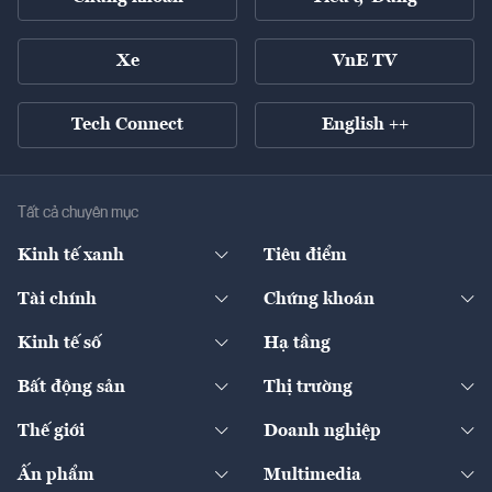
Xe
VnE TV
Tech Connect
English ++
Tất cả chuyên mục
Kinh tế xanh
Tiêu điểm
Chuyển động xanh
Tài chính
Chứng khoán
Pháp lý
Ngân hàng
Doanh nghiệp niêm yết
Kinh tế số
Hạ tầng
Thương hiệu xanh
Thị trường vốn
Thị trường
Sản phẩm - Thị trường
Bất động sản
Thị trường
Diễn đàn
Thuế
Đầu tư
Tài sản số
Chính sách
Xuất nhập khẩu
Thế giới
Doanh nghiệp
Bảo hiểm
Quốc tế
Dịch vụ số
Thị trường
Khung pháp lý
Kinh tế
Chuyển động
Ấn phẩm
Multimedia
Khung pháp lý
Start-up