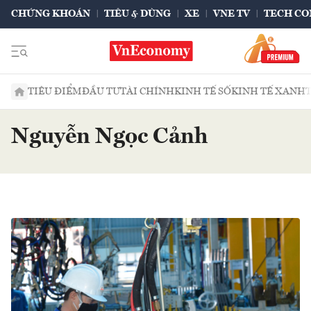
CHỨNG KHOÁN
TIÊU & DÙNG
XE
VNE TV
TECH CO
TIÊU ĐIỂM
ĐẦU TƯ
TÀI CHÍNH
KINH TẾ SỐ
KINH TẾ XANH
Nguyễn Ngọc Cảnh