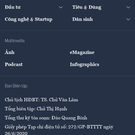
Dự án
Công nghiệp
Chuyển động 24h
Đối thoại
The Guide
Video
Đầu tư
Tiêu & Dùng
Quản trị số
Cafe BĐS
Thị trường
Kinh doanh
Kết nối
Tạp chí kinh tế Việt Nam
eMagazine
Nhà đầu tư
Du lịch
Công nghệ & Startup
Dân sinh
Tư vấn
Nông sản
Doanh nhân
Tư vấn Tiêu & Dùng
Infographics
Hạ tầng
Sức khỏe
Khung pháp lý
Doanh nghiệp
Địa phương
Thị trường
Bảo hiểm
Multimedia
Sự kiện
Nhân lực
Ảnh
eMagazine
Đẹp +
An sinh
Podcast
Infographics
Giải trí
Y tế
Nhà
Ban Biên tập
Ẩm thực
Chủ tịch HĐBT: TS. Chử Văn Lâm
Tổng biên tập: Chử Thị Hạnh
Tổng thư ký tòa soạn: Đào Quang Bính
Giấy phép Tạp chí điện tử số: 272/GP-BTTTT ngày
26/6/2020