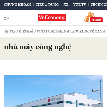
CHỨNG KHOÁN
TIÊU & DÙNG
XE
VNE TV
TECH CO
TIÊU ĐIỂM
ĐẦU TƯ
TÀI CHÍNH
KINH TẾ SỐ
KINH TẾ XANH
nhà máy công nghệ