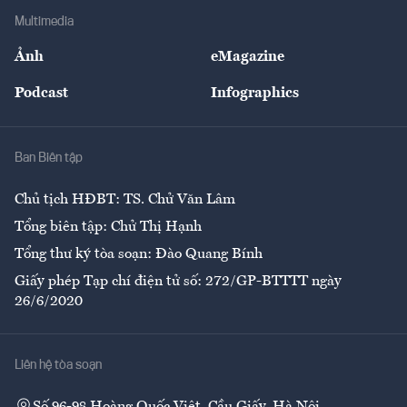
Địa phương
Thị trường
Bảo hiểm
Multimedia
Sự kiện
Nhân lực
Ảnh
eMagazine
Đẹp +
An sinh
Podcast
Infographics
Giải trí
Y tế
Nhà
Ban Biên tập
Ẩm thực
Chủ tịch HĐBT: TS. Chử Văn Lâm
Tổng biên tập: Chử Thị Hạnh
Tổng thư ký tòa soạn: Đào Quang Bính
Giấy phép Tạp chí điện tử số: 272/GP-BTTTT ngày
26/6/2020
Liên hệ tòa soạn
Số 96-98 Hoàng Quốc Việt, Cầu Giấy, Hà Nội