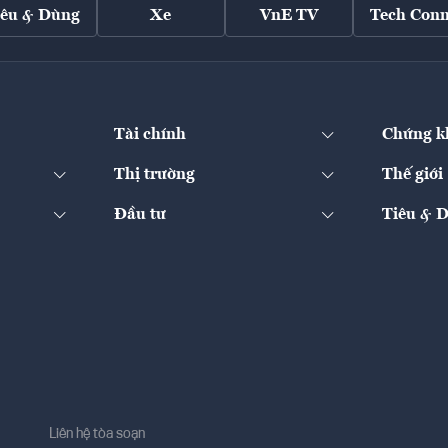
iêu & Dùng
Xe
VnE TV
Tech Conn
Tài chính
Chứng k
Thị trường
Thế giới
Đầu tư
Tiêu & 
Liên hệ tòa soạn