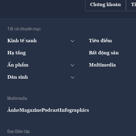
Chứng khoán
T
Tất cả chuyên mục
Kinh tế xanh
Tiêu điểm
Hạ tầng
Bất động sản
Ấn phẩm
Multimedia
Dân sinh
Multimedia
Ảnh
eMagazine
Podcast
Infographics
Ban Biên tập