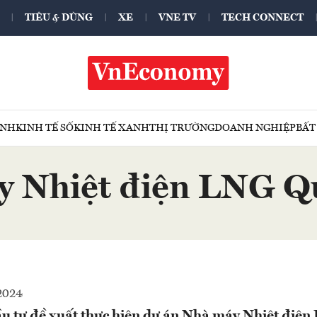
TIÊU & DÙNG
XE
VNE TV
TECH CONNECT
ÍNH
KINH TẾ SỐ
KINH TẾ XANH
THỊ TRƯỜNG
DOANH NGHIỆP
BẤT
 Nhiệt điện LNG Q
2024
ầu tư đề xuất thực hiện dự án Nhà máy Nhiệt điệ