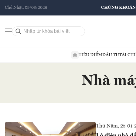
Chủ Nhật, 09/08/2026
CHỨNG KHOÁN
TIÊU ĐIỂM
ĐẦU TƯ
TÀI CH
Nhà máy
Thứ Năm, 25-01-
Lộ diện nhà đ