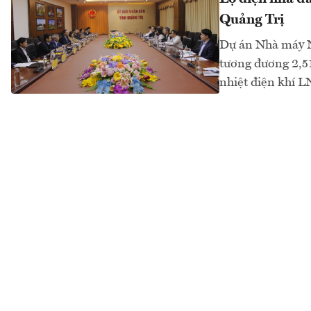
Quảng Trị
Dự án Nhà máy Nh
tương đương 2,5
nhiệt điện khí L