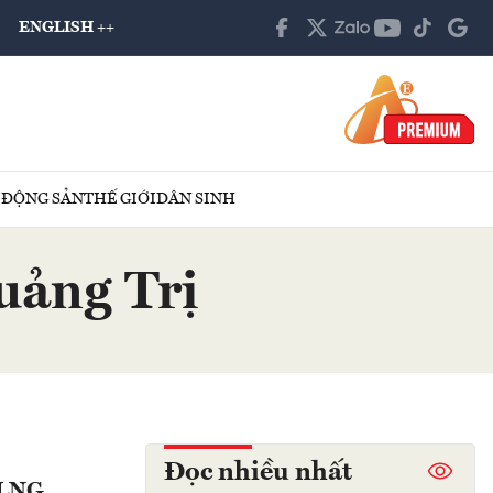
ENGLISH ++
 ĐỘNG SẢN
THẾ GIỚI
DÂN SINH
uảng Trị
Đọc nhiều nhất
n LNG