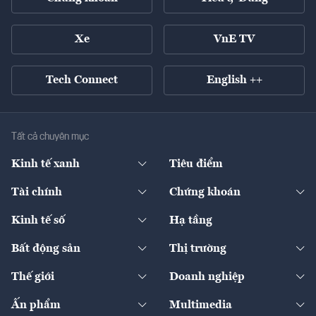
Xe
VnE TV
Tech Connect
English ++
Tất cả chuyên mục
Kinh tế xanh
Tiêu điểm
Chuyển động xanh
Tài chính
Chứng khoán
Pháp lý
Ngân hàng
Doanh nghiệp niêm yết
Kinh tế số
Hạ tầng
Thương hiệu xanh
Thị trường vốn
Thị trường
Sản phẩm - Thị trường
Bất động sản
Thị trường
Diễn đàn
Thuế
Đầu tư
Tài sản số
Chính sách
Xuất nhập khẩu
Thế giới
Doanh nghiệp
Bảo hiểm
Quốc tế
Dịch vụ số
Thị trường
Khung pháp lý
Kinh tế
Chuyển động
Ấn phẩm
Multimedia
Khung pháp lý
Start-up