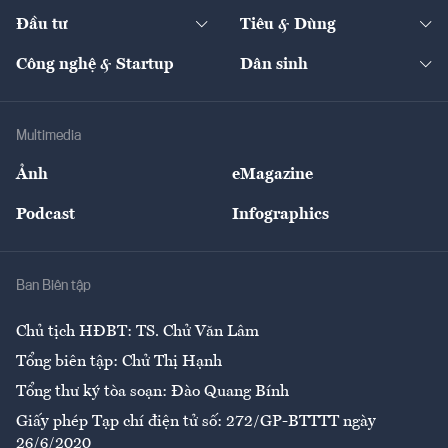
Dự án
Công nghiệp
Chuyển động 24h
Đối thoại
The Guide
Video
Đầu tư
Tiêu & Dùng
Quản trị số
Cafe BĐS
Thị trường
Kinh doanh
Kết nối
Tạp chí kinh tế Việt Nam
eMagazine
Nhà đầu tư
Du lịch
Công nghệ & Startup
Dân sinh
Tư vấn
Nông sản
Doanh nhân
Tư vấn Tiêu & Dùng
Infographics
Hạ tầng
Sức khỏe
Khung pháp lý
Doanh nghiệp
Địa phương
Thị trường
Bảo hiểm
Multimedia
Sự kiện
Nhân lực
Ảnh
eMagazine
Đẹp +
An sinh
Podcast
Infographics
Giải trí
Y tế
Nhà
Ban Biên tập
Ẩm thực
Chủ tịch HĐBT: TS. Chử Văn Lâm
Tổng biên tập: Chử Thị Hạnh
Tổng thư ký tòa soạn: Đào Quang Bính
Giấy phép Tạp chí điện tử số: 272/GP-BTTTT ngày
26/6/2020