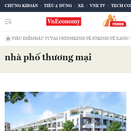
CHỨNG KHOÁN
TIÊU & DÙNG
XE
VNE TV
TECH CO
TIÊU ĐIỂM
ĐẦU TƯ
TÀI CHÍNH
KINH TẾ SỐ
KINH TẾ XANH
nhà phố thương mại