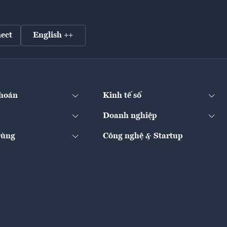
ect
English ++
hoán
Kinh tế số
Doanh nghiệp
Dùng
Công nghệ & Startup