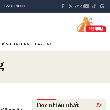
ENGLISH ++
 ĐỘNG SẢN
THẾ GIỚI
DÂN SINH
g
Đọc nhiều nhất
thư Nguyễn