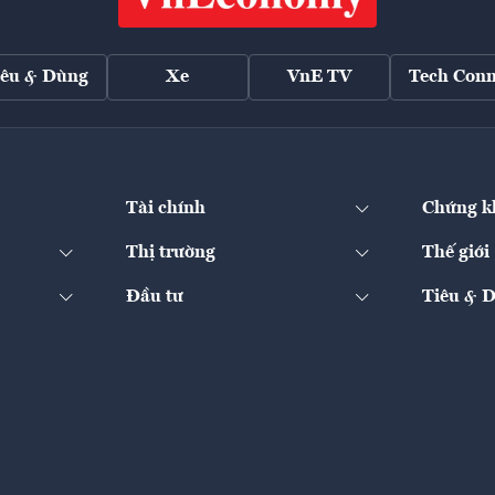
iêu & Dùng
Xe
VnE TV
Tech Conn
Tài chính
Chứng k
Thị trường
Thế giới
Đầu tư
Tiêu & 