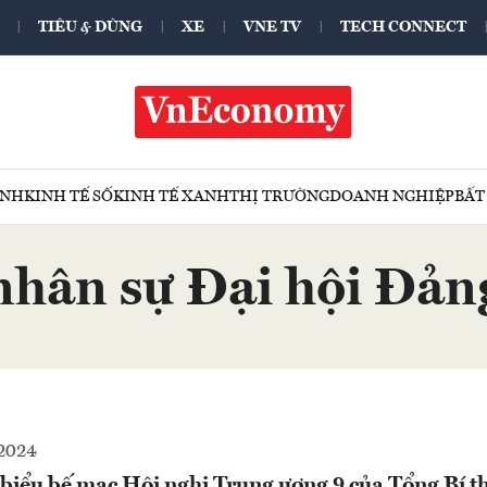
TIÊU & DÙNG
XE
VNE TV
TECH CONNECT
ÍNH
KINH TẾ SỐ
KINH TẾ XANH
THỊ TRƯỜNG
DOANH NGHIỆP
BẤT
nhân sự Đại hội Đản
-2024
 biểu bế mạc Hội nghị Trung ương 9 của Tổng Bí 