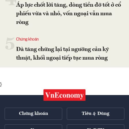
4
Áp lực chốt lời tăng, dòng tiền đỡ tốt ở cổ
phiếu vừa và nhỏ, vốn ngoại vẫn mua
ròng
5
Chứng khoán
Đà tăng chững lại tại ngưỡng cản kỹ
thuật, khối ngoại tiếp tục mua ròng
}
Chứng khoán
Tiêu & Dùng