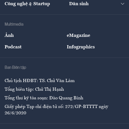
Nhà đầu tư
Du lịch
Công nghệ & Startup
Dân sinh
Tư vấn
Nông sản
Doanh nhân
Tư vấn Tiêu & Dùng
Infographics
Hạ tầng
Sức khỏe
Khung pháp lý
Doanh nghiệp
Địa phương
Thị trường
Bảo hiểm
Multimedia
Sự kiện
Nhân lực
Ảnh
eMagazine
Đẹp +
An sinh
Podcast
Infographics
Giải trí
Y tế
Nhà
Ban Biên tập
Ẩm thực
Chủ tịch HĐBT: TS. Chử Văn Lâm
Tổng biên tập: Chử Thị Hạnh
Tổng thư ký tòa soạn: Đào Quang Bính
Giấy phép Tạp chí điện tử số: 272/GP-BTTTT ngày
26/6/2020