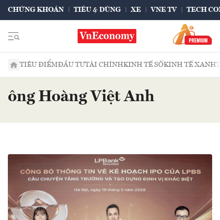
CHỨNG KHOÁN
TIÊU & DÙNG
XE
VNE TV
TECH CO
TIÊU ĐIỂM
ĐẦU TƯ
TÀI CHÍNH
KINH TẾ SỐ
KINH TẾ XANH
ông Hoàng Việt Anh