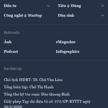
Dự án
Công nghiệp
Chuyển động 24h
Đối thoại
The Guide
Video
Đầu tư
Tiêu & Dùng
Quản trị số
Cafe BĐS
Thị trường
Kinh doanh
Kết nối
Tạp chí kinh tế Việt Nam
eMagazine
Nhà đầu tư
Du lịch
Công nghệ & Startup
Dân sinh
Tư vấn
Nông sản
Doanh nhân
Tư vấn Tiêu & Dùng
Infographics
Hạ tầng
Sức khỏe
Khung pháp lý
Doanh nghiệp
Địa phương
Thị trường
Bảo hiểm
Multimedia
Sự kiện
Nhân lực
Ảnh
eMagazine
Đẹp +
An sinh
Podcast
Infographics
Giải trí
Y tế
Nhà
Ban Biên tập
Ẩm thực
Chủ tịch HĐBT: TS. Chử Văn Lâm
Tổng biên tập: Chử Thị Hạnh
Tổng thư ký tòa soạn: Đào Quang Bính
Giấy phép Tạp chí điện tử số: 272/GP-BTTTT ngày
26/6/2020