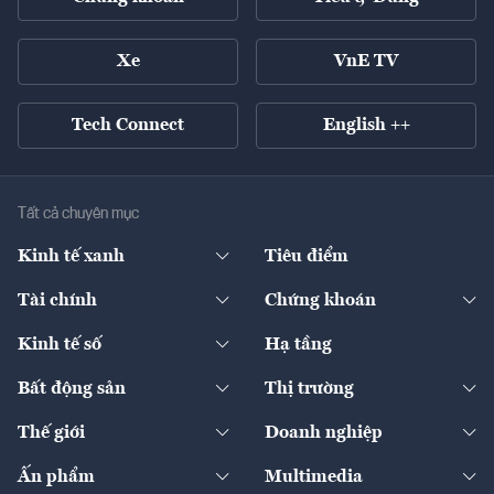
Xe
VnE TV
Tech Connect
English ++
Tất cả chuyên mục
Kinh tế xanh
Tiêu điểm
Chuyển động xanh
Tài chính
Chứng khoán
Pháp lý
Ngân hàng
Doanh nghiệp niêm yết
Kinh tế số
Hạ tầng
Thương hiệu xanh
Thị trường vốn
Thị trường
Sản phẩm - Thị trường
Bất động sản
Thị trường
Diễn đàn
Thuế
Đầu tư
Tài sản số
Chính sách
Xuất nhập khẩu
Thế giới
Doanh nghiệp
Bảo hiểm
Quốc tế
Dịch vụ số
Thị trường
Khung pháp lý
Kinh tế
Chuyển động
Ấn phẩm
Multimedia
Khung pháp lý
Start-up