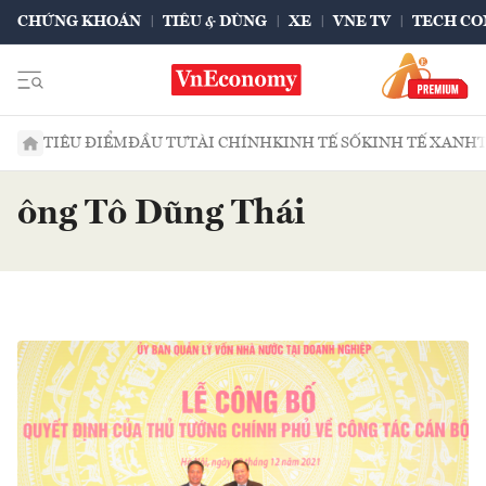
CHỨNG KHOÁN
TIÊU & DÙNG
XE
VNE TV
TECH CO
TIÊU ĐIỂM
ĐẦU TƯ
TÀI CHÍNH
KINH TẾ SỐ
KINH TẾ XANH
ông Tô Dũng Thái