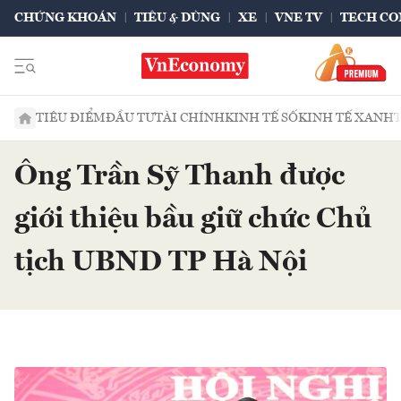
CHỨNG KHOÁN
TIÊU & DÙNG
XE
VNE TV
TECH CO
TIÊU ĐIỂM
ĐẦU TƯ
TÀI CHÍNH
KINH TẾ SỐ
KINH TẾ XANH
Ông Trần Sỹ Thanh được
giới thiệu bầu giữ chức Chủ
tịch UBND TP Hà Nội