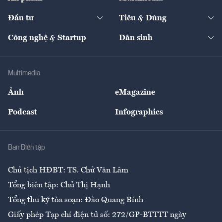
Khung pháp lý
Start-up
Dự án
Công nghiệp
Chuyển động 24h
Đối thoại
The Guide
Video
Đầu tư
Tiêu & Dùng
Quản trị số
Cafe BĐS
Thị trường
Kinh doanh
Kết nối
Tạp chí kinh tế Việt Nam
eMagazine
Nhà đầu tư
Du lịch
Công nghệ & Startup
Dân sinh
Tư vấn
Nông sản
Doanh nhân
Tư vấn Tiêu & Dùng
Infographics
Hạ tầng
Sức khỏe
Khung pháp lý
Doanh nghiệp
Địa phương
Thị trường
Bảo hiểm
Multimedia
Sự kiện
Nhân lực
Ảnh
eMagazine
Đẹp +
An sinh
Podcast
Infographics
Giải trí
Y tế
Nhà
Ban Biên tập
Ẩm thực
Chủ tịch HĐBT: TS. Chử Văn Lâm
Tổng biên tập: Chử Thị Hạnh
Tổng thư ký tòa soạn: Đào Quang Bính
Giấy phép Tạp chí điện tử số: 272/GP-BTTTT ngày