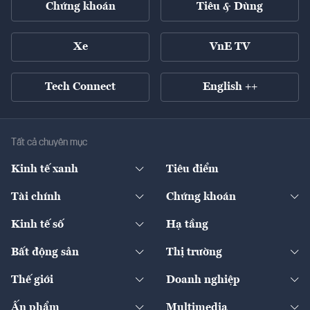
Chứng khoán
Tiêu & Dùng
Xe
VnE TV
Tech Connect
English ++
Tất cả chuyên mục
Kinh tế xanh
Tiêu điểm
Chuyển động xanh
Tài chính
Chứng khoán
Pháp lý
Ngân hàng
Doanh nghiệp niêm yết
Kinh tế số
Hạ tầng
Thương hiệu xanh
Thị trường vốn
Thị trường
Sản phẩm - Thị trường
Bất động sản
Thị trường
Diễn đàn
Thuế
Đầu tư
Tài sản số
Chính sách
Xuất nhập khẩu
Thế giới
Doanh nghiệp
Bảo hiểm
Quốc tế
Dịch vụ số
Thị trường
Khung pháp lý
Kinh tế
Chuyển động
Ấn phẩm
Multimedia