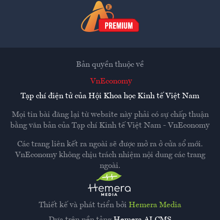
Bản quyền thuộc về
VnEconomy
Tạp chí điện tử của Hội Khoa học Kinh tế Việt Nam
Mọi tin bài đăng lại từ website này phải có sự chấp thuận
bằng văn bản của
Tạp chí Kinh tế Việt Nam - VnEconomy
Các trang liên kết ra ngoài sẽ được mở ra ở cửa sổ mới.
VnEconomy không chịu trách nhiệm nội dung các trang
ngoài.
Thiết kế và phát triển bởi
Hemera Media
Dựa trên nền tảng
Hemera AI CMS