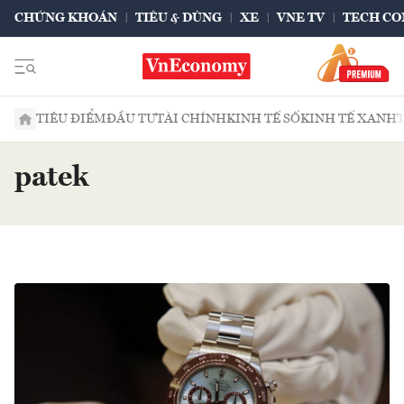
CHỨNG KHOÁN
TIÊU & DÙNG
XE
VNE TV
TECH CO
TIÊU ĐIỂM
ĐẦU TƯ
TÀI CHÍNH
KINH TẾ SỐ
KINH TẾ XANH
patek