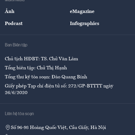
Sự kiện
Nhân lực
Ảnh
eMagazine
Đẹp +
An sinh
Podcast
Infographics
Giải trí
Y tế
Nhà
Ban Biên tập
Ẩm thực
Chủ tịch HĐBT: TS. Chử Văn Lâm
Tổng biên tập: Chử Thị Hạnh
Tổng thư ký tòa soạn: Đào Quang Bính
Giấy phép Tạp chí điện tử số: 272/GP-BTTTT ngày
26/6/2020
Liên hệ tòa soạn
Số 96-98 Hoàng Quốc Việt, Cầu Giấy, Hà Nội