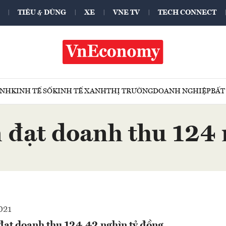
TIÊU & DÙNG
XE
VNE TV
TECH CONNECT
ÍNH
KINH TẾ SỐ
KINH TẾ XANH
THỊ TRƯỜNG
DOANH NGHIỆP
BẤT
 đạt doanh thu 124 
021
đạt doanh thu 124,42 nghìn tỷ đồng