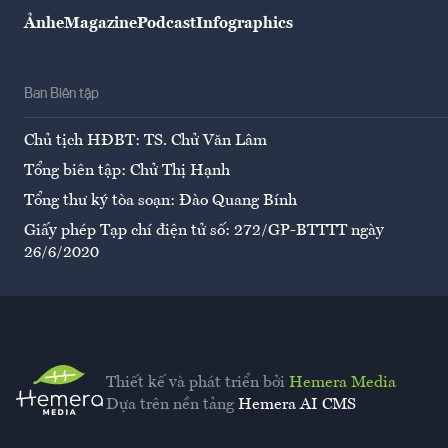
Ảnh
eMagazine
Podcast
Infographics
Ban Biên tập
Chủ tịch HĐBT: TS. Chử Văn Lâm
Tổng biên tập: Chử Thị Hạnh
Tổng thư ký tòa soạn: Đào Quang Bính
Giấy phép Tạp chí điện tử số: 272/GP-BTTTT ngày
26/6/2020
Thiết kế và phát triển bởi
Hemera Media
Dựa trên nền tảng
Hemera AI CMS