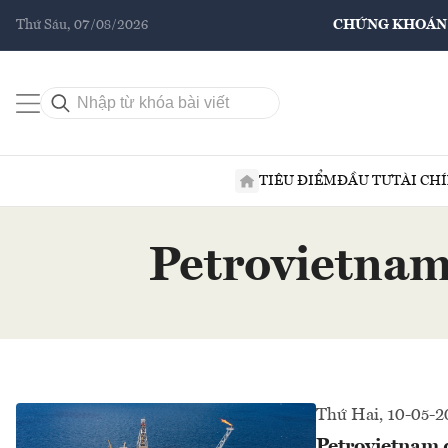
Thứ Sáu, 07/08/2026
CHỨNG KHOÁN
TIÊU ĐIỂM
ĐẦU TƯ
TÀI CH
Petrovietnam
Thứ Hai, 10-05-2
Petrovietnam 