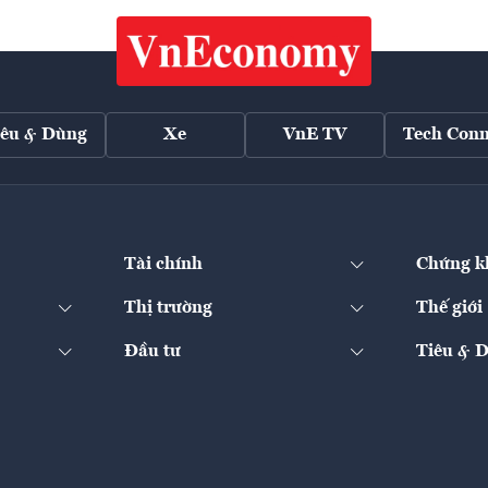
iêu & Dùng
Xe
VnE TV
Tech Conn
Tài chính
Chứng k
Thị trường
Thế giới
Đầu tư
Tiêu & 