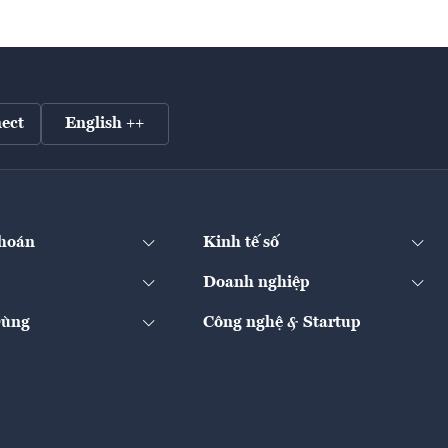
ect
English ++
hoán
Kinh tế số
Doanh nghiệp
Dùng
Công nghệ & Startup