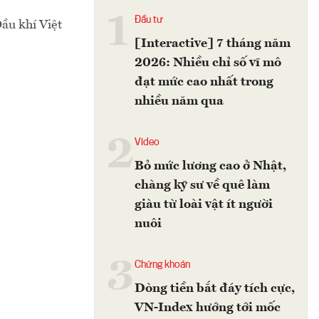
1
Đầu tư
ầu khí Việt
[Interactive] 7 tháng năm
2026: Nhiều chỉ số vĩ mô
đạt mức cao nhất trong
nhiều năm qua
2
Video
Bỏ mức lương cao ở Nhật,
chàng kỹ sư về quê làm
giàu từ loài vật ít người
nuôi
3
Chứng khoán
Dòng tiền bắt đáy tích cực,
VN-Index hướng tới mốc