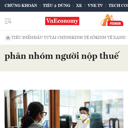
CHỨNG KHOÁN
TIÊU & DÙNG
XE
VNE TV
TECH CO
TIÊU ĐIỂM
ĐẦU TƯ
TÀI CHÍNH
KINH TẾ SỐ
KINH TẾ XANH
phân nhóm người nộp thuế