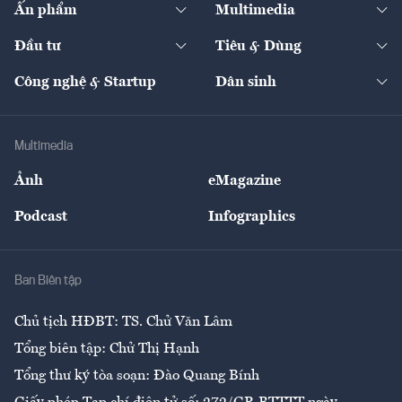
Ấn phẩm
Multimedia
Khung pháp lý
Start-up
Dự án
Công nghiệp
Chuyển động 24h
Đối thoại
The Guide
Video
Đầu tư
Tiêu & Dùng
Quản trị số
Cafe BĐS
Thị trường
Kinh doanh
Kết nối
Tạp chí kinh tế Việt Nam
eMagazine
Nhà đầu tư
Du lịch
Công nghệ & Startup
Dân sinh
Tư vấn
Nông sản
Doanh nhân
Tư vấn Tiêu & Dùng
Infographics
Hạ tầng
Sức khỏe
Khung pháp lý
Doanh nghiệp
Địa phương
Thị trường
Bảo hiểm
Multimedia
Sự kiện
Nhân lực
Ảnh
eMagazine
Đẹp +
An sinh
Podcast
Infographics
Giải trí
Y tế
Nhà
Ban Biên tập
Ẩm thực
Chủ tịch HĐBT: TS. Chử Văn Lâm
Tổng biên tập: Chử Thị Hạnh
Tổng thư ký tòa soạn: Đào Quang Bính