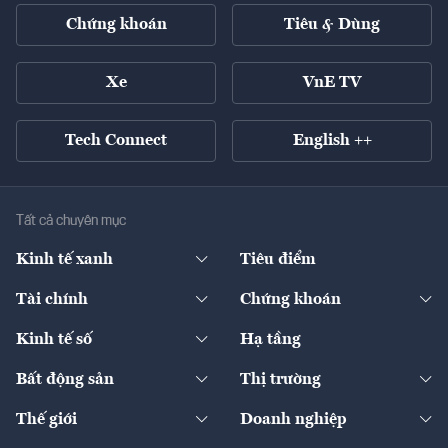
Chứng khoán
Tiêu & Dùng
Xe
VnE TV
Tech Connect
English ++
Tất cả chuyên mục
Kinh tế xanh
Tiêu điểm
Chuyển động xanh
Tài chính
Chứng khoán
Pháp lý
Ngân hàng
Doanh nghiệp niêm yết
Kinh tế số
Hạ tầng
Thương hiệu xanh
Thị trường vốn
Thị trường
Sản phẩm - Thị trường
Bất động sản
Thị trường
Diễn đàn
Thuế
Đầu tư
Tài sản số
Chính sách
Xuất nhập khẩu
Thế giới
Doanh nghiệp
Bảo hiểm
Quốc tế
Dịch vụ số
Thị trường
Khung pháp lý
Kinh tế
Chuyển động