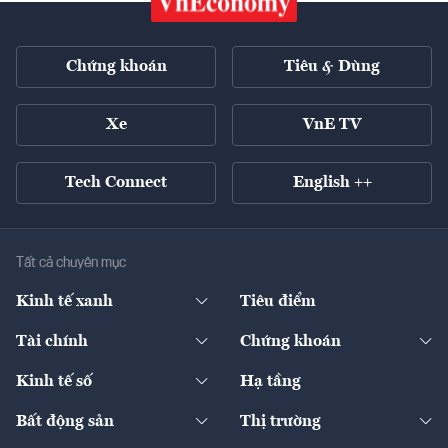
Chứng khoán
Tiêu & Dùng
Xe
VnE TV
Tech Connect
English ++
Tất cả chuyên mục
Kinh tế xanh
Tiêu điểm
Chuyển động xanh
Tài chính
Chứng khoán
Pháp lý
Ngân hàng
Doanh nghiệp niêm yết
Kinh tế số
Hạ tầng
Thương hiệu xanh
Thị trường vốn
Thị trường
Sản phẩm - Thị trường
Bất động sản
Thị trường
Diễn đàn
Thuế
Đầu tư
Tài sản số