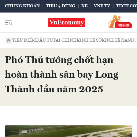
CHỨNG KHOÁN
TIÊU & DÙNG
XE
VNE TV
TECH CO
TIÊU ĐIỂM
ĐẦU TƯ
TÀI CHÍNH
KINH TẾ SỐ
KINH TẾ XANH
Phó Thủ tướng chốt hạn
hoàn thành sân bay Long
Thành đầu năm 2025