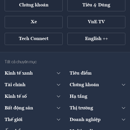
Chứng khoán
Tiêu & Dùng
Xe
VnE TV
Tech Connect
English ++
Tất cả chuyên mục
Kinh tế xanh
Tiêu điểm
Chuyển động xanh
Tài chính
Chứng khoán
Pháp lý
Ngân hàng
Doanh nghiệp niêm yết
Kinh tế số
Hạ tầng
Thương hiệu xanh
Thị trường vốn
Thị trường
Sản phẩm - Thị trường
Bất động sản
Thị trường
Diễn đàn
Thuế
Đầu tư
Tài sản số
Chính sách
Xuất nhập khẩu
Thế giới
Doanh nghiệp
Bảo hiểm
Quốc tế
Dịch vụ số
Thị trường
Khung pháp lý
Kinh tế
Chuyển động