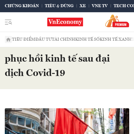
CHỨNG KHOÁN
TIÊU & DÙNG
XE
VNE TV
TECH CO
TIÊU ĐIỂM
ĐẦU TƯ
TÀI CHÍNH
KINH TẾ SỐ
KINH TẾ XANH
phục hồi kinh tế sau đại
dịch Covid-19