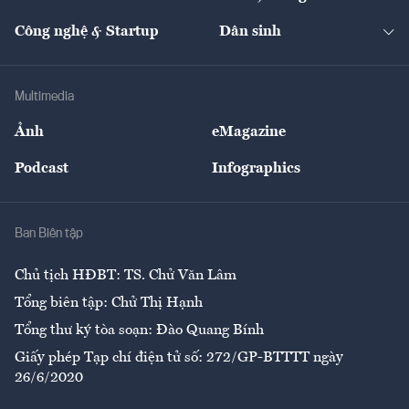
Cafe BĐS
Thị trường
Kinh doanh
Kết nối
Tạp chí kinh tế Việt Nam
eMagazine
Nhà đầu tư
Du lịch
Công nghệ & Startup
Dân sinh
Tư vấn
Nông sản
Doanh nhân
Tư vấn Tiêu & Dùng
Infographics
Hạ tầng
Sức khỏe
Khung pháp lý
Doanh nghiệp
Địa phương
Thị trường
Bảo hiểm
Multimedia
Sự kiện
Nhân lực
Ảnh
eMagazine
Đẹp +
An sinh
Podcast
Infographics
Giải trí
Y tế
Nhà
Ban Biên tập
Ẩm thực
Chủ tịch HĐBT: TS. Chử Văn Lâm
Tổng biên tập: Chử Thị Hạnh
Tổng thư ký tòa soạn: Đào Quang Bính
Giấy phép Tạp chí điện tử số: 272/GP-BTTTT ngày
26/6/2020