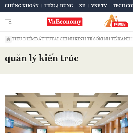
CHỨNG KHOÁN
TIÊU & DÙNG
XE
VNE TV
TECH CO
TIÊU ĐIỂM
ĐẦU TƯ
TÀI CHÍNH
KINH TẾ SỐ
KINH TẾ XANH
quản lý kiến trúc