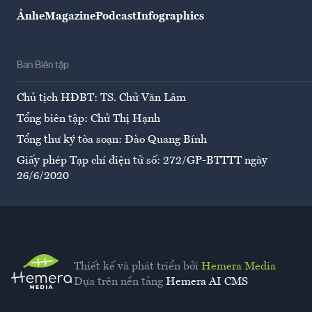
Ảnh
eMagazine
Podcast
Infographics
Ban Biên tập
Chủ tịch HĐBT: TS. Chử Văn Lâm
Tổng biên tập: Chử Thị Hạnh
Tổng thư ký tòa soạn: Đào Quang Bính
Giấy phép Tạp chí điện tử số: 272/GP-BTTTT ngày
26/6/2020
Thiết kế và phát triển bởi
Hemera Media
Dựa trên nền tảng
Hemera AI CMS