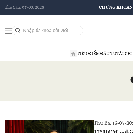
Thứ Sáu, 07/08/2026
CHỨNG KHOÁN
TIÊU ĐIỂM
ĐẦU TƯ
TÀI CH
Thứ Ba, 16-07-20
TP.HCM nghiên 