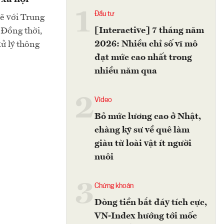
1
Đầu tư
hẽ với Trung
[Interactive] 7 tháng năm
 Đồng thời,
2026: Nhiều chỉ số vĩ mô
ử lý thông
đạt mức cao nhất trong
nhiều năm qua
2
Video
Bỏ mức lương cao ở Nhật,
chàng kỹ sư về quê làm
giàu từ loài vật ít người
nuôi
3
Chứng khoán
Dòng tiền bắt đáy tích cực,
VN-Index hướng tới mốc