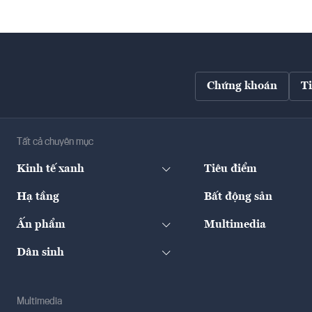
Chứng khoán
T
Tất cả chuyên mục
Kinh tế xanh
Tiêu điểm
Hạ tầng
Bất động sản
Ấn phẩm
Multimedia
Dân sinh
Multimedia