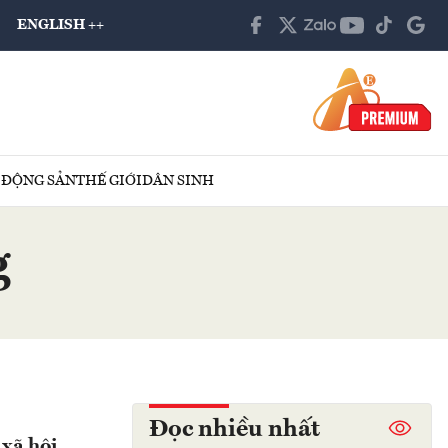
ENGLISH ++
 ĐỘNG SẢN
THẾ GIỚI
DÂN SINH
g
Đọc nhiều nhất
 xã hội