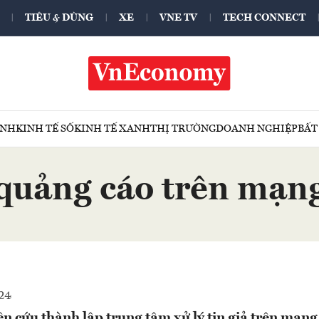
TIÊU & DÙNG
XE
VNE TV
TECH CONNECT
ÍNH
KINH TẾ SỐ
KINH TẾ XANH
THỊ TRƯỜNG
DOANH NGHIỆP
BẤT
quảng cáo trên mạn
24
cứu thành lập trung tâm xử lý tin giả trên mạng