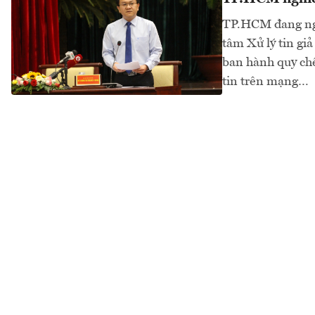
TP.HCM đang nghi
tâm Xử lý tin gi
ban hành quy chế
tin trên mạng…