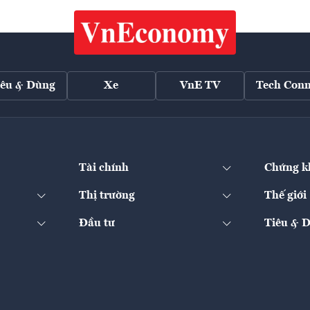
iêu & Dùng
Xe
VnE TV
Tech Conn
Tài chính
Chứng k
Thị trường
Thế giới
Đầu tư
Tiêu & 