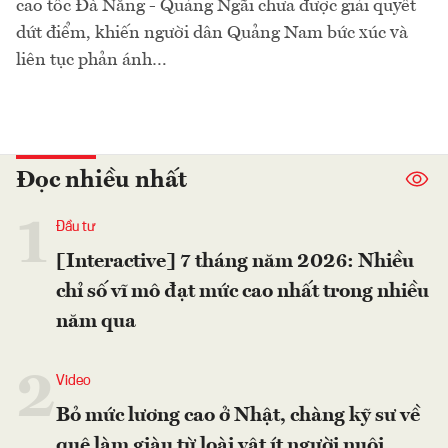
cao tốc Đà Nẵng - Quảng Ngãi chưa được giải quyết
dứt điểm, khiến người dân Quảng Nam bức xúc và
liên tục phản ánh…
Đọc nhiều nhất
1
Đầu tư
[Interactive] 7 tháng năm 2026: Nhiều
chỉ số vĩ mô đạt mức cao nhất trong nhiều
năm qua
2
Video
Bỏ mức lương cao ở Nhật, chàng kỹ sư về
quê làm giàu từ loài vật ít người nuôi