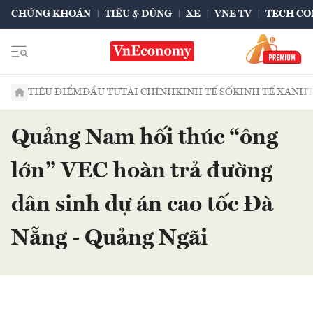
CHỨNG KHOÁN
TIÊU & DÙNG
XE
VNE TV
TECH CO
TIÊU ĐIỂM
ĐẦU TƯ
TÀI CHÍNH
KINH TẾ SỐ
KINH TẾ XANH
Quảng Nam hối thúc “ông
lớn” VEC hoàn trả đường
dân sinh dự án cao tốc Đà
Nẵng - Quảng Ngãi