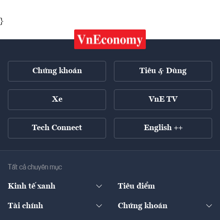
}
Chứng khoán
Tiêu & Dùng
Xe
VnE TV
Tech Connect
English ++
Tất cả chuyên mục
Kinh tế xanh
Tiêu điểm
Chuyển động xanh
Tài chính
Chứng khoán
Pháp lý
Ngân hàng
Doanh nghiệp niêm yết