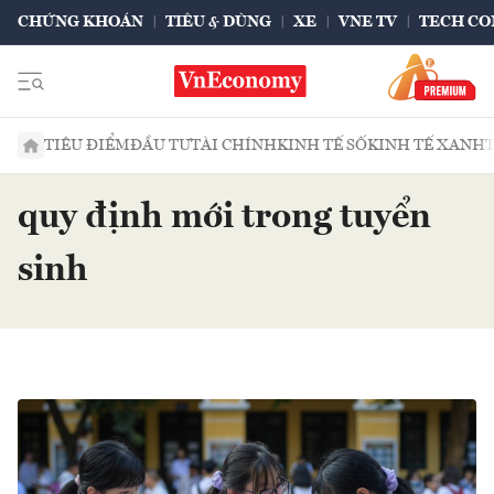
CHỨNG KHOÁN
TIÊU & DÙNG
XE
VNE TV
TECH CO
TIÊU ĐIỂM
ĐẦU TƯ
TÀI CHÍNH
KINH TẾ SỐ
KINH TẾ XANH
quy định mới trong tuyển
sinh