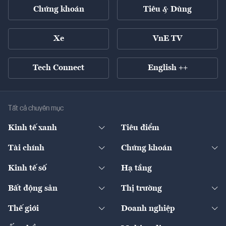
Chứng khoán
Tiêu & Dùng
Xe
VnE TV
Tech Connect
English ++
Tất cả chuyên mục
Kinh tế xanh
Tiêu điểm
Chuyển động xanh
Tài chính
Chứng khoán
Pháp lý
Ngân hàng
Doanh nghiệp niêm yết
Kinh tế số
Hạ tầng
Thương hiệu xanh
Thị trường vốn
Thị trường
Sản phẩm - Thị trường
Bất động sản
Thị trường
Diễn đàn
Thuế
Đầu tư
Tài sản số
Chính sách
Xuất nhập khẩu
Thế giới
Doanh nghiệp
Bảo hiểm
Quốc tế
Dịch vụ số
Thị trường
Khung pháp lý
Kinh tế
Chuyển động