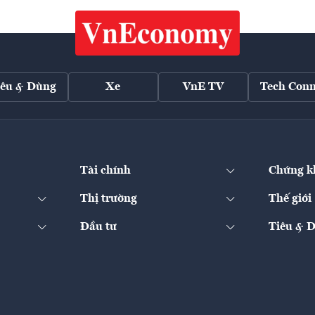
iêu & Dùng
Xe
VnE TV
Tech Conn
Tài chính
Chứng k
Thị trường
Thế giới
Đầu tư
Tiêu & 