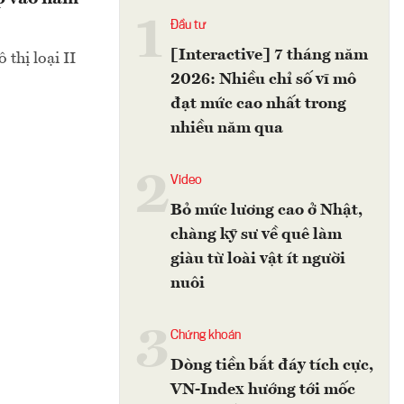
1
Đầu tư
[Interactive] 7 tháng năm
thị loại II
2026: Nhiều chỉ số vĩ mô
đạt mức cao nhất trong
nhiều năm qua
2
Video
Bỏ mức lương cao ở Nhật,
chàng kỹ sư về quê làm
giàu từ loài vật ít người
nuôi
3
Chứng khoán
Dòng tiền bắt đáy tích cực,
VN-Index hướng tới mốc