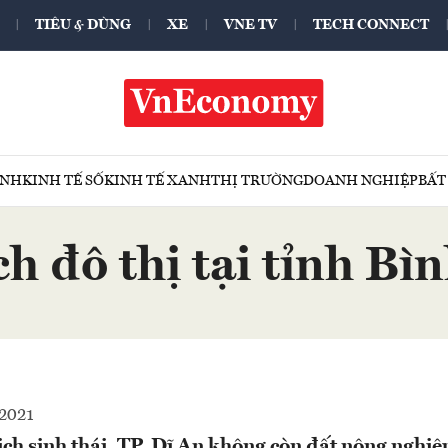
TIÊU & DÙNG
XE
VNE TV
TECH CONNECT
ÍNH
KINH TẾ SỐ
KINH TẾ XANH
THỊ TRƯỜNG
DOANH NGHIỆP
BẤT
h đô thị tại tỉnh B
2021
lịch sinh thái, TP. Dĩ An không còn đất nông nghi