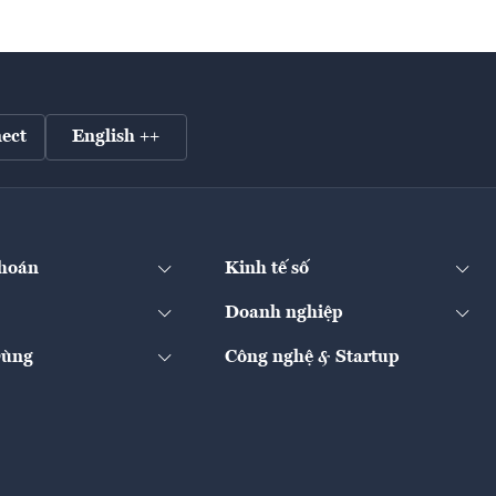
ect
English ++
hoán
Kinh tế số
Doanh nghiệp
Dùng
Công nghệ & Startup