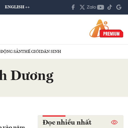
ENGLISH ++
 ĐỘNG SẢN
THẾ GIỚI
DÂN SINH
ình Dương
Đọc nhiều nhất
ệp vào năm