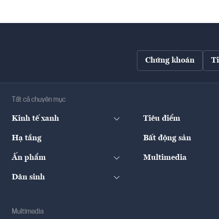
Chứng khoán
T
Tất cả chuyên mục
Kinh tế xanh
Tiêu điểm
Hạ tầng
Bất động sản
Ấn phẩm
Multimedia
Dân sinh
Multimedia