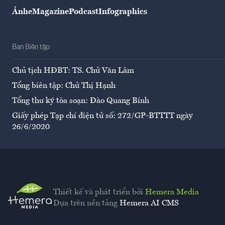
Ảnh
eMagazine
Podcast
Infographics
Ban Biên tập
Chủ tịch HĐBT: TS. Chử Văn Lâm
Tổng biên tập: Chử Thị Hạnh
Tổng thư ký tòa soạn: Đào Quang Bính
Giấy phép Tạp chí điện tử số: 272/GP-BTTTT ngày
26/6/2020
Thiết kế và phát triển bởi
Hemera Media
Dựa trên nền tảng
Hemera AI CMS