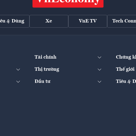
iêu & Dùng
Xe
VnE TV
Tech Conn
Tài chính
Chứng k
Thị trường
Thế giới
Đầu tư
Tiêu & 