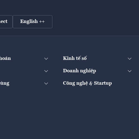
ect
English ++
hoán
Kinh tế số
Doanh nghiệp
Dùng
Công nghệ & Startup