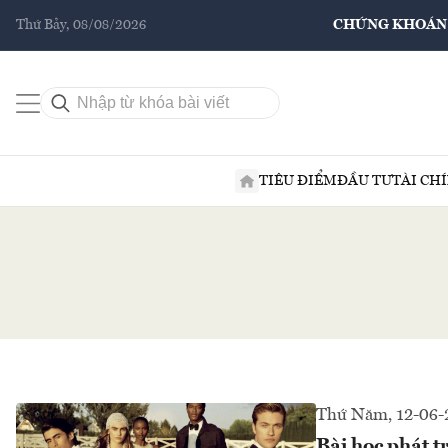
Thứ Bảy, 08/08/2026
CHỨNG KHOÁN
TIÊU ĐIỂM
ĐẦU TƯ
TÀI CH
Thứ Năm, 12-06-
Bài học phát t