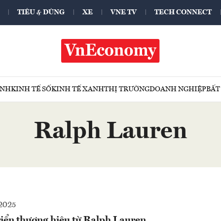
TIÊU & DÙNG
XE
VNE TV
TECH CONNECT
ÍNH
KINH TẾ SỐ
KINH TẾ XANH
THỊ TRƯỜNG
DOANH NGHIỆP
BẤT
Ralph Lauren
2025
riển thương hiệu từ Ralph Lauren