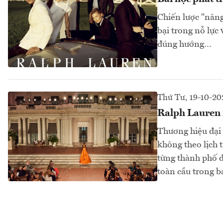
Chiến lược "nâng
bại trong nỗ lực
đúng hướng…
Thứ Tư, 19-10-20
Ralph Lauren m
Thương hiệu đại
không theo lịch t
từng thành phố 
toàn cầu trong 