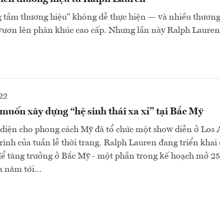
 tầm thương hiệu" không dễ thực hiện — và nhiều thương 
 vươn lên phân khúc cao cấp. Nhưng lần này Ralph Lauren 
22
uốn xây dựng “hệ sinh thái xa xỉ” tại Bắc Mỹ
 diện cho phong cách Mỹ đã tổ chức một show diễn ở Los 
rình của tuần lễ thời trang. Ralph Lauren đang triển khai 
để tăng trưởng ở Bắc Mỹ - một phần trong kế hoạch mở 2
ba năm tới…